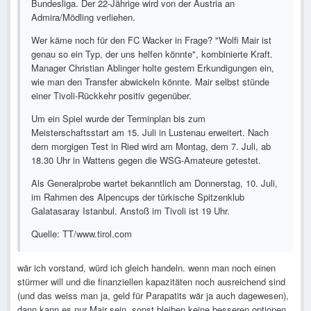
Bundesliga. Der 22-Jährige wird von der Austria an
Admira/Mödling verliehen.
Wer käme noch für den FC Wacker in Frage? "Wolfi Mair ist
genau so ein Typ, der uns helfen könnte", kombinierte Kraft.
Manager Christian Ablinger holte gestern Erkundigungen ein,
wie man den Transfer abwickeln könnte. Mair selbst stünde
einer Tivoli-Rückkehr positiv gegenüber.
Um ein Spiel wurde der Terminplan bis zum
Meisterschaftsstart am 15. Juli in Lustenau erweitert. Nach
dem morgigen Test in Ried wird am Montag, dem 7. Juli, ab
18.30 Uhr in Wattens gegen die WSG-Amateure getestet.
Als Generalprobe wartet bekanntlich am Donnerstag, 10. Juli,
im Rahmen des Alpencups der türkische Spitzenklub
Galatasaray Istanbul. Anstoß im Tivoli ist 19 Uhr.
Quelle: TT/www.tirol.com
wär ich vorstand, würd ich gleich handeln. wenn man noch einen
stürmer will und die finanziellen kapazitäten noch ausreichend sind
(und das weiss man ja, geld für Parapatits wär ja auch dagewesen),
dann kann es nur Mair sein. sonst bleiben keine besseren optionen.