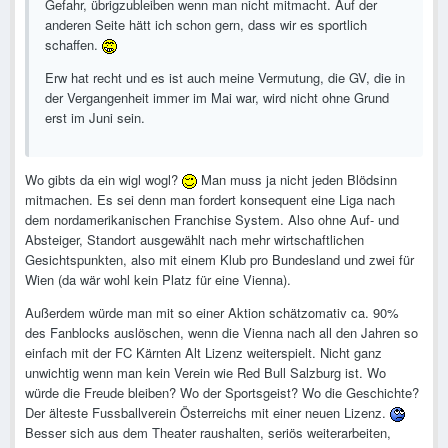
Gefahr, übrigzubleiben wenn man nicht mitmacht. Auf der
anderen Seite hätt ich schon gern, dass wir es sportlich
schaffen.
Erw hat recht und es ist auch meine Vermutung, die GV, die in
der Vergangenheit immer im Mai war, wird nicht ohne Grund
erst im Juni sein.
Wo gibts da ein wigl wogl?
Man muss ja nicht jeden Blödsinn
mitmachen. Es sei denn man fordert konsequent eine Liga nach
dem nordamerikanischen Franchise System. Also ohne Auf- und
Absteiger, Standort ausgewählt nach mehr wirtschaftlichen
Gesichtspunkten, also mit einem Klub pro Bundesland und zwei für
Wien (da wär wohl kein Platz für eine Vienna).
Außerdem würde man mit so einer Aktion schätzomativ ca. 90%
des Fanblocks auslöschen, wenn die Vienna nach all den Jahren so
einfach mit der FC Kärnten Alt Lizenz weiterspielt. Nicht ganz
unwichtig wenn man kein Verein wie Red Bull Salzburg ist. Wo
würde die Freude bleiben? Wo der Sportsgeist? Wo die Geschichte?
Der älteste Fussballverein Österreichs mit einer neuen Lizenz.
Besser sich aus dem Theater raushalten, seriös weiterarbeiten,