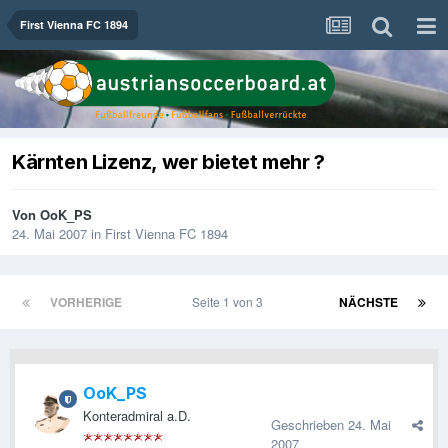
First Vienna FC 1894
Kärnten Lizenz, wer bietet mehr ?
Von
OoK_PS
24. Mai 2007
in
First Vienna FC 1894
VORHERIGE
Seite 1 von 3
NÄCHSTE
OoK_PS
Konteradmiral a.D.
Geschrieben
24. Mai
2007