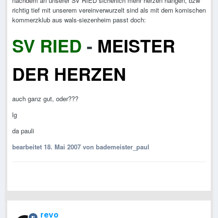
nachdem an unserer SV RIED sicherlich mehr herzen hängen, bzw
richtig tief mit unserem vereinverwurzelt sind als mit dem komischen
kommerzklub aus wals-siezenheim passt doch:
SV RIED
-
MEISTER
DER HERZEN
auch ganz gut, oder???
lg
da pauli
bearbeitet
18. Mai 2007
von bademeister_paul
revo