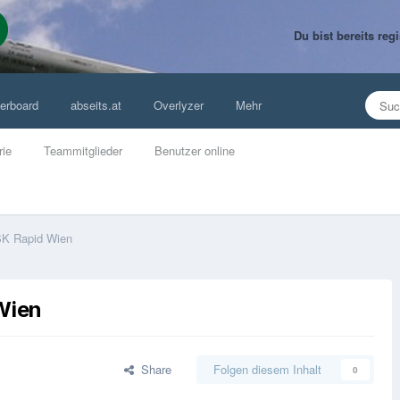
Du bist bereits re
erboard
abseits.at
Overlyzer
Mehr
rie
Teammitglieder
Benutzer online
SK Rapid Wien
Wien
Share
Folgen diesem Inhalt
0