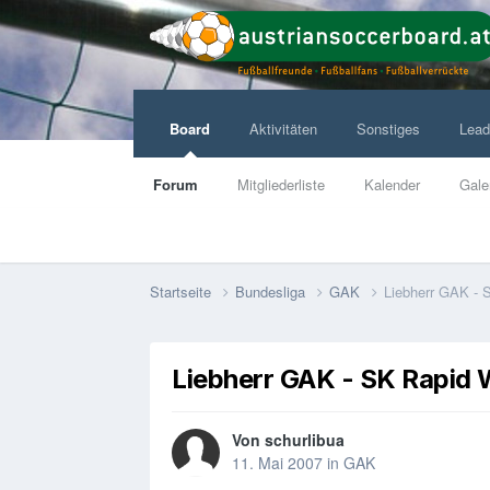
Board
Aktivitäten
Sonstiges
Lead
Forum
Mitgliederliste
Kalender
Gale
Startseite
Bundesliga
GAK
Liebherr GAK - 
Liebherr GAK - SK Rapid 
Von
schurlibua
11. Mai 2007
in
GAK