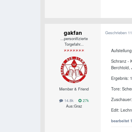
gakfan
Geschrieben
11
...personifizierte
Torgefahr...
Aufstellung
Schranz - K
Berchtold,
Ergebnis: 
Tore: Schen
Member & Friend
Zuschauer:
14.8k
27k
Aus:
Graz
Edit: Lechn
bearbeitet