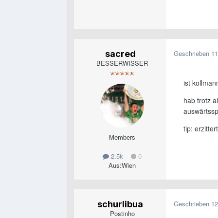
sacred
Geschrieben
11
BESSERWISSER
ist kollman
hab trotz a
auswärtsspi
tip: erzitt
Members
2.5k
0
Aus:
Wien
schurlibua
Geschrieben
12
Postinho