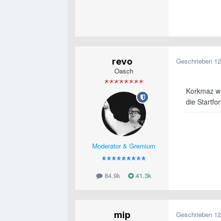
revo
Geschrieben
12
Oasch
Korkmaz wir
die Startfo
Moderator & Gremium
84.9k
41.3k
mip
Geschrieben
12