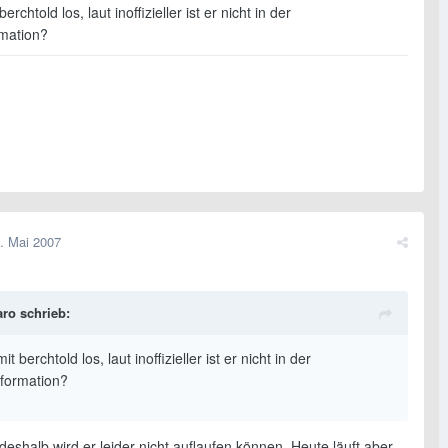
berchtold los, laut inoffizieller ist er nicht in der
mation?
. Mai 2007
ro schrieb:
it berchtold los, laut inoffizieller ist er nicht in der
formation?
deshalb wird er leider nicht auflaufen können. Heute läuft aber