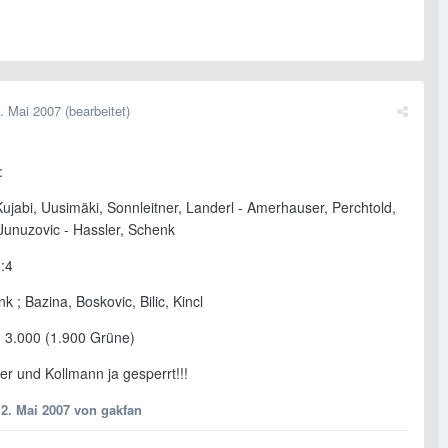
. Mai 2007
(bearbeitet)
:
ujabi, Uusimäki, Sonnleitner, Landerl - Amerhauser, Perchtold,
 Junuzovic - Hassler, Schenk
1:4
k ; Bazina, Boskovic, Bilic, Kincl
 3.000 (1.900 Grüne)
er und Kollmann ja gesperrt!!!
12. Mai 2007
von gakfan