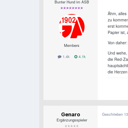
Bunter Hund im ASB
Ähm, alles 
zu kommen,
erst komme
Papier ist,
Von daher:
Members
Und wehe, i
1.4k
4.1k
die Red-Za
hauptsächli
die Herzen
Genaro
Geschrieben
13
Ergänzungsspieler