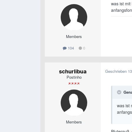
was ist mit 
anfangsfor
Members
104
0
schurlibua
Geschrieben
13
Postinho
Gena
was ist m
anfangs
Members
Bluterguß, 