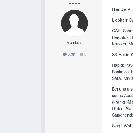
Hier die Au
Liebherr G
GAK: Schran
Berchtold, 
Members
Krasser, M
6.3k
0
SK Rapid W
Rapid: Paye
Boskovic, K
Sara, Kavla
Bei uns al
sechs Ausso
(krank), Ma
Djokic, Ako
Saisonende
Sieg? Wohl