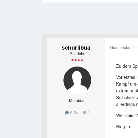
schurlibua
Geschrieben
11
Postinho
Zu dem Spie
Vorletztes
Kampf um d
extrem mot
Selbstvert
Members
allerdings
6.3k
0
Wer spielt
Ring frei!