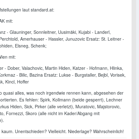
fstellungen laut standard.at:
AK mit:
z - Glauninger, Sonnleitner, Uusimäki, Kujabi - Landerl,
Perchtold, Amerhauser - Hassler, Junuzovic Ersatz: St. Leitner -
ohiden, Elsneg, Schenk;
ien mit:
r - Dober, Valachovic, Martin Hiden, Katzer - Hofmann, Hlinka,
orkmaz - Bilic, Bazina Ersatz: Lukse - Burgstaller, Bejbl, Vorisek,
k, Kincl, Hoffer
so quasi alles, was noch irgendwie rennen kann, abgesehen der
rtierten. Es fehlen: Spirk, Kollmann (beide gesperrt), Lechner
rkus Hiden, Sick, Pirker (alle verletzt), Muratovic, Majstorovic,
to, Fornezzi, Skoro (alle nicht im Kader/Abgang mit
).
 kaum. Unentschieden? Vielleicht. Niederlage? Wahrscheinlich!