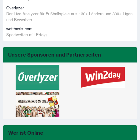
Overlyzer
Der Live-Analyzer für Fußballspiele aus 130+ Ländern und 800+ Ligen
und Bewerben
wettbasis.com
Sportwetten mit Erfolg
Unsere Sponsoren und Partnerseiten
Wer ist Online