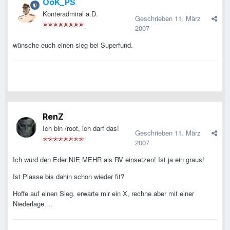
OoK_PS
Konteradmiral a.D.
Geschrieben
11. März
2007
wünsche euch einen sieg bei Superfund.
RenZ
Ich bin /root, ich darf das!
Geschrieben
11. März
2007
Ich würd den Eder NIE MEHR als RV einsetzen! Ist ja ein graus!
Ist Plasse bis dahin schon wieder fit?
Hoffe auf einen Sieg, erwarte mir ein X, rechne aber mit einer
Niederlage....