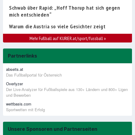
Schwab über Rapid: „Hoff Thorup hat sich gegen
mich entschieden“
Warum die Austria so viele Gesichter zeigt
Mehr Fußball auf KURIER.at/sport/fussball
»
Partnerlinks
abseits.at
Das Fußballportal für Österreich
Overlyzer
Der Live-Analyzer für Fußballspiele aus 130+ Ländern und 800+ Ligen
und Bewerben
wettbasis.com
Sportwetten mit Erfolg
Unsere Sponsoren und Partnerseiten