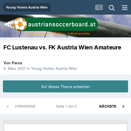
Young Violets Austria Wien
FC Lustenau vs. FK Austria Wien Amateure
Von
Paros
6. März 2007
in
Young Violets Austria Wien
Auf dieses Thema antworten
VORHERIGE
Seite 1 von 2
NÄCHSTE