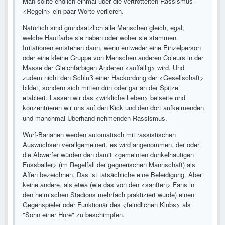
Man sollte endlich einmal über die vertrottelten Rassismus-
<Regeln> ein paar Worte verlieren.
Natürlich sind grundsätzlich alle Menschen gleich, egal,
welche Hautfarbe sie haben oder woher sie stammen.
Irritationen entstehen dann, wenn entweder eine Einzelperson
oder eine kleine Gruppe von Menschen anderen Coleurs in der
Masse der Gleichfärbigen Anderen <auffällig> wird. Und
zudem nicht den Schluß einer Hackordung der <Gesellschaft>
bildet, sondern sich mitten drin oder gar an der Spitze
etabliert. Lassen wir das <wirkliche Leben> beiseite und
konzentrieren wir uns auf den Kick und den dort aufkeimenden
und manchmal Überhand nehmenden Rassismus.
Wurf-Bananen werden automatisch mit rassistischen
Auswüchsen verallgemeinert, es wird angenommen, der oder
die Abwerfer würden den damit <gemeinten dunkelhäutigen
Fussballer> (im Regelfall der gegnerischen Mannschaft) als
Affen bezeichnen. Das ist tatsächliche eine Beleidigung. Aber
keine andere, als etwa (wie das von den <sanften> Fans in
den heimischen Stadions mehrfach praktiziert wurde) einen
Gegenspieler oder Funktionär des <feindlichen Klubs> als
"Sohn einer Hure" zu beschimpfen.