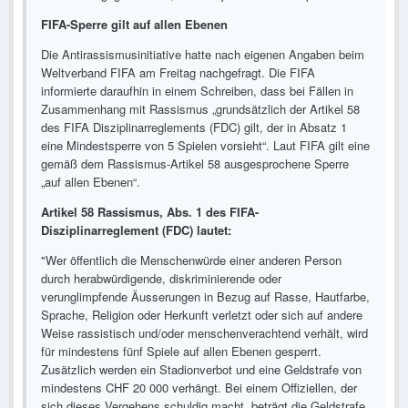
FIFA-Sperre gilt auf allen Ebenen
Die Antirassismusinitiative hatte nach eigenen Angaben beim
Weltverband FIFA am Freitag nachgefragt. Die FIFA
informierte daraufhin in einem Schreiben, dass bei Fällen in
Zusammenhang mit Rassismus „grundsätzlich der Artikel 58
des FIFA Disziplinarreglements (FDC) gilt, der in Absatz 1
eine Mindestsperre von 5 Spielen vorsieht“. Laut FIFA gilt eine
gemäß dem Rassismus-Artikel 58 ausgesprochene Sperre
„auf allen Ebenen“.
Artikel 58 Rassismus, Abs. 1 des FIFA-
Disziplinarreglement (FDC) lautet:
"Wer öffentlich die Menschenwürde einer anderen Person
durch herabwürdigende, diskriminierende oder
verunglimpfende Äusserungen in Bezug auf Rasse, Hautfarbe,
Sprache, Religion oder Herkunft verletzt oder sich auf andere
Weise rassistisch und/oder menschenverachtend verhält, wird
für mindestens fünf Spiele auf allen Ebenen gesperrt.
Zusätzlich werden ein Stadionverbot und eine Geldstrafe von
mindestens CHF 20 000 verhängt. Bei einem Offiziellen, der
sich dieses Vergehens schuldig macht, beträgt die Geldstrafe