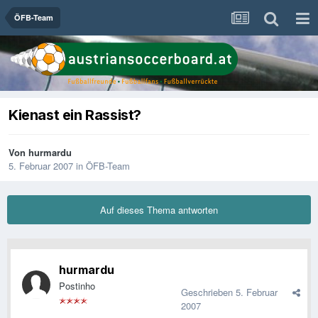
ÖFB-Team
Kienast ein Rassist?
Von
hurmardu
5. Februar 2007
in
ÖFB-Team
Auf dieses Thema antworten
hurmardu
Postinho
Geschrieben
5. Februar
2007