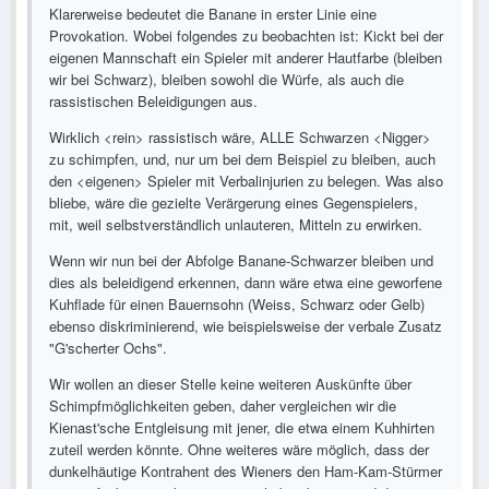
Klarerweise bedeutet die Banane in erster Linie eine
Provokation. Wobei folgendes zu beobachten ist: Kickt bei der
eigenen Mannschaft ein Spieler mit anderer Hautfarbe (bleiben
wir bei Schwarz), bleiben sowohl die Würfe, als auch die
rassistischen Beleidigungen aus.
Wirklich <rein> rassistisch wäre, ALLE Schwarzen <Nigger>
zu schimpfen, und, nur um bei dem Beispiel zu bleiben, auch
den <eigenen> Spieler mit Verbalinjurien zu belegen. Was also
bliebe, wäre die gezielte Verärgerung eines Gegenspielers,
mit, weil selbstverständlich unlauteren, Mitteln zu erwirken.
Wenn wir nun bei der Abfolge Banane-Schwarzer bleiben und
dies als beleidigend erkennen, dann wäre etwa eine geworfene
Kuhflade für einen Bauernsohn (Weiss, Schwarz oder Gelb)
ebenso diskriminierend, wie beispielsweise der verbale Zusatz
"G'scherter Ochs".
Wir wollen an dieser Stelle keine weiteren Auskünfte über
Schimpfmöglichkeiten geben, daher vergleichen wir die
Kienast'sche Entgleisung mit jener, die etwa einem Kuhhirten
zuteil werden könnte. Ohne weiteres wäre möglich, dass der
dunkelhäutige Kontrahent des Wieners den Ham-Kam-Stürmer