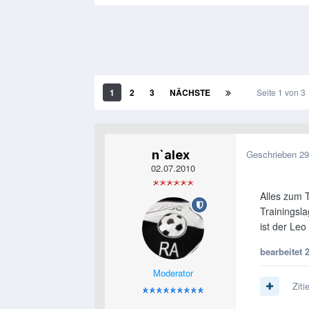
1
2
3
NÄCHSTE
Seite 1 von 
n`alex
Geschrieben
29
02.07.2010
Alles zum T
Trainingsla
ist der Leo
bearbeitet
Moderator
Ziti