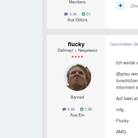
Members
Ziti
3.9k
51
Aus:
Götzis
flucky
Geschrieben
29
Dallmayr > Nespresso
Ich werde 
@grisu wenn
torschütze
informiert i
Banned
Auf bwin.a
6.8k
1.8k
mfg,
Aus:
Ein
Flucky
AMG