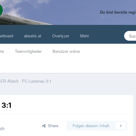
Du bist bereits re
erboard
abseits.at
Overlyzer
Mehr
rie
Teammitglieder
Benutzer online
CR Altach - FC Lustenau 3:1
 3:1
Share
Folgen diesem Inhalt
0
ach