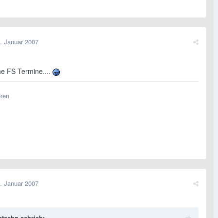
. Januar 2007
che FS Termine....
eren
. Januar 2007
stschn schrieb: