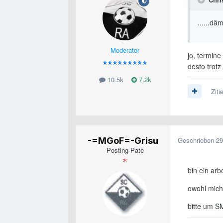
......dä
Moderator
jo, termine
desto trot
10.5k
7.2k
Ziti
-=MGoF=-Grisu
Geschrieben
29
Posting-Pate
bin ein ar
owohl mich
bitte um S