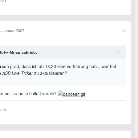
eren
. Januar 2007
oF=-Grisu schrieb:
seh grad, dass ich ab 13:30 eine vorführung hab... wer hat
en
ASB Live Ticker
zu aktualisieren?
 immer no beim ballett verein?
eren