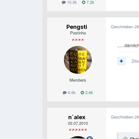
10.5k
7.2k
Pengsti
Geschrieben
29
Postinho
......dämli
Ziti
Members
6.6k
2.6k
n`alex
Geschrieben
29
02.07.2010
Chri