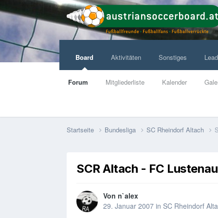
Board
Aktivitäten
Sonstiges
Lead
Forum
Mitgliederliste
Kalender
Gale
Startseite
Bundesliga
SC Rheindorf Altach
S
SCR Altach - FC Lustenau
Von
n`alex
29. Januar 2007
in
SC Rheindorf Alt