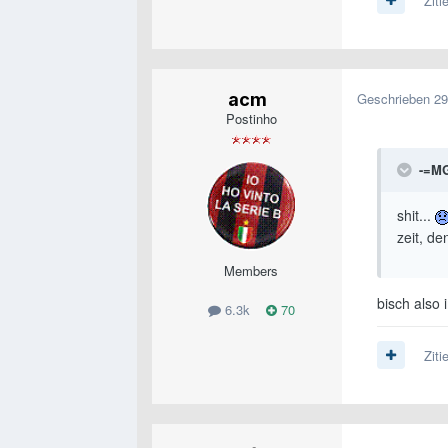
Ziti
acm
Geschrieben
29
Postinho
-=MG
shit...
zeit, d
Members
bisch also
6.3k
70
Ziti