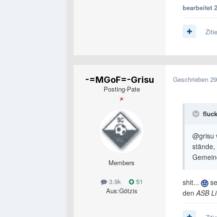
bearbeitet
Ziti
-=MGoF=-Grisu
Geschrieben
29
Posting-Pate
fluc
@grisu 
stände,
Gemeinde
Members
3.9k
51
shit...
se
Aus:
Götzis
den
ASB Li