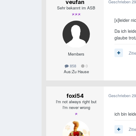
veufan
Geschrieben
29
Sehr bekannt im ASB
[x]leider n
Da ich leid
glaube tro
Ziti
Members
858
0
Aus:
Zu Hause
foxi54
Geschrieben
29
I'm not always right but
I'm never wrong
ich bin lei
Ziti