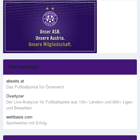
Partnerlinks
abseits.at
Das Fußballportal für Österreich
Overlyzer
Der Live-Analyzer für Fußballspiele aus 130+ Ländern und 800+ Ligen
und Bewerben
wettbasis.com
Sportwetten mit Erfolg