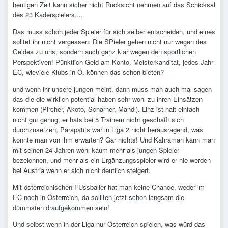
heutigen Zeit kann sicher nicht Rücksicht nehmen auf das Schicksal
des 23 Kaderspielers....
Das muss schon jeder Spieler für sich selber entscheiden, und eines
solltet ihr nicht vergessen: Die SPieler gehen nicht nur wegen des
Geldes zu uns, sondern auch ganz klar wegen den sportlichen
Perspektiven! Pünktlich Geld am Konto, Meisterkanditat, jedes Jahr
EC, wieviele Klubs in Ö. können das schon bieten?
und wenn ihr unsere jungen meint, dann muss man auch mal sagen
das die die wirklich potential haben sehr wohl zu ihren Einsätzen
kommen (Pircher, Akoto, Scharner, Mandl). Linz ist halt einfach
nicht gut genug, er hats bei 5 Trainern nicht geschafft sich
durchzusetzen, Parapatits war in Liga 2 nicht herausragend, was
konnte man von ihm erwarten? Gar nichts! Und Kahraman kann man
mit seinen 24 Jahren wohl kaum mehr als jungen Spieler
bezeichnen, und mehr als ein Ergänzungsspieler wird er nie werden
bei Austria wenn er sich nicht deutlich steigert.
Mit österreichischen FUssballer hat man keine Chance, weder im
EC noch in Österreich, da solllten jetzt schon langsam die
dümmsten draufgekommen sein!
Und selbst wenn in der Liga nur Österreich spielen, was würd das