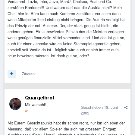
Verdammt, Lazio, Inter, Juve, ManU, Chelsea, Real und Co.
zerstören Karrieren!!! Und warum darf das die Austria nicht? Mein
Cheff hier im Büro kann auch Karrieren zerstören, vor allem dann
wenn Mitarbeiter ihre Leistung nicht bringen. Die Austria verfolgt halt
das Prinzip der nat. Auslese. Der, der stark genug ist bleibt, die
anderen gehen. Ein altbewährtes Prinzip das die Meisten verfolgen
wenn genügen finanzielle Mittel vorhanden sind. Und das ist gut so,
auch für einen Janocko wird es keine Stammplatzgarantie geben,
speziell seit Vastic da ist - folglich wird auch er sich immer aufs
neue beweisen müssen. Ist doch gut so, oder?
Zitieren
Quargelbrot
Mir wurscht!
Geschrieben
18. Juni
2003
Mit Eurem Gesichtspunkt habt ihr schon recht, nur bin ich eben der
Meinung, daß vor allem Spieler, die sich mit grösstem Ehrgeiz
durchbeissen (Bsp.: Mandl), plötzlich ausländische Konkurrenz wie