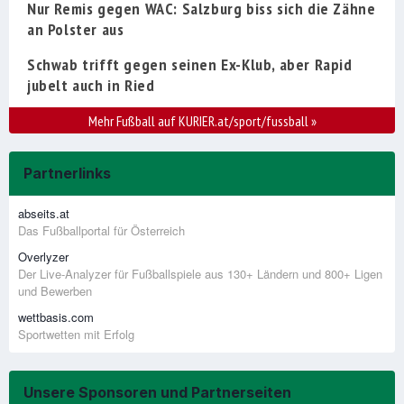
Nur Remis gegen WAC: Salzburg biss sich die Zähne
an Polster aus
Schwab trifft gegen seinen Ex-Klub, aber Rapid
jubelt auch in Ried
Mehr Fußball auf KURIER.at/sport/fussball
»
Partnerlinks
abseits.at
Das Fußballportal für Österreich
Overlyzer
Der Live-Analyzer für Fußballspiele aus 130+ Ländern und 800+ Ligen
und Bewerben
wettbasis.com
Sportwetten mit Erfolg
Unsere Sponsoren und Partnerseiten