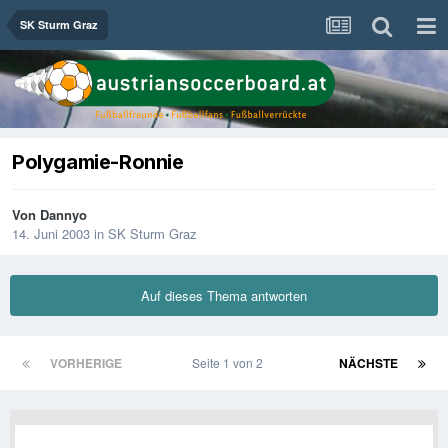
SK Sturm Graz
Polygamie-Ronnie
Von
Dannyo
14. Juni 2003
in
SK Sturm Graz
Auf dieses Thema antworten
VORHERIGE
Seite 1 von 2
NÄCHSTE