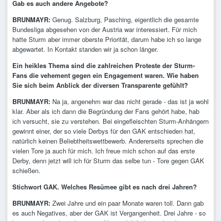
Gab es auch andere Angebote?
BRUNMAYR:
Genug. Salzburg, Pasching, eigentlich die gesamte
Bundesliga abgesehen von der Austria war interessiert. Für mich
hatte Sturm aber immer oberste Priorität, darum habe ich so lange
abgewartet. In Kontakt standen wir ja schon länger.
Ein heikles Thema sind die zahlreichen Proteste der Sturm-
Fans die vehement gegen ein Engagement waren. Wie haben
Sie sich beim Anblick der diversen Transparente gefühlt?
BRUNMAYR:
Na ja, angenehm war das nicht gerade - das ist ja wohl
klar. Aber als ich dann die Begründung der Fans gehört habe, hab
ich versucht, sie zu verstehen. Bei eingefleischten Sturm-Anhängern
gewinnt einer, der so viele Derbys für den GAK entschieden hat,
natürlich keinen Beliebtheitswettbewerb. Andererseits sprechen die
vielen Tore ja auch für mich. Ich freue mich schon auf das erste
Derby, denn jetzt will ich für Sturm das selbe tun - Tore gegen GAK
schießen.
Stichwort GAK. Welches Resümee gibt es nach drei Jahren?
BRUNMAYR:
Zwei Jahre und ein paar Monate waren toll. Dann gab
es auch Negatives, aber der GAK ist Vergangenheit. Drei Jahre - so