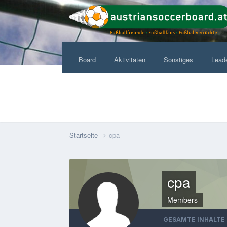
Board
Aktivitäten
Sonstiges
Lead
Startseite
cpa
cpa
Members
GESAMTE INHALTE