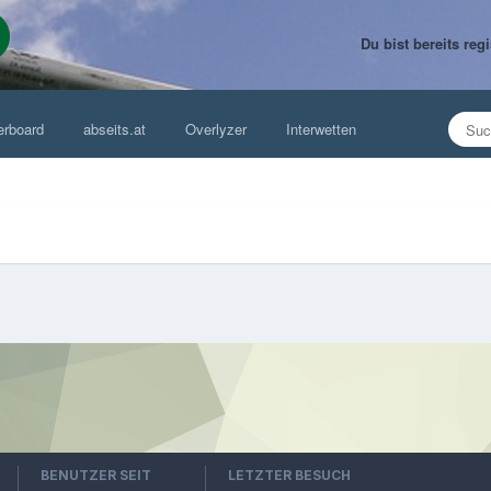
Du bist bereits re
erboard
abseits.at
Overlyzer
Interwetten
BENUTZER SEIT
LETZTER BESUCH