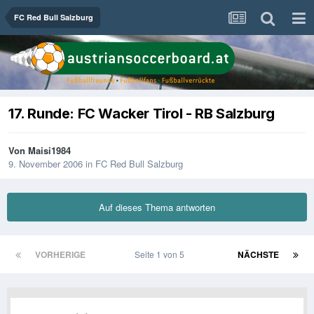
FC Red Bull Salzburg
17. Runde: FC Wacker Tirol - RB Salzburg
Von
Maisi1984
9. November 2006
in
FC Red Bull Salzburg
Auf dieses Thema antworten
VORHERIGE
Seite 1 von 5
NÄCHSTE