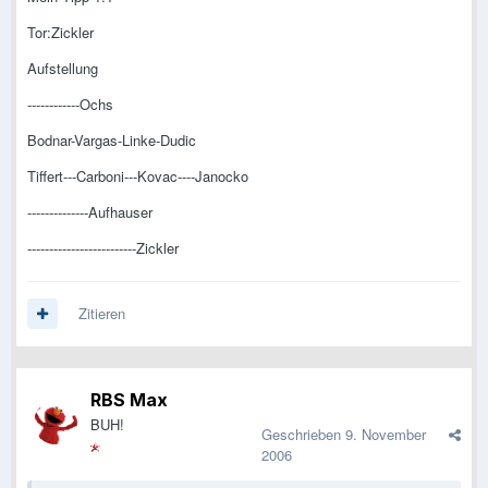
Tor:Zickler
Aufstellung
------------Ochs
Bodnar-Vargas-Linke-Dudic
Tiffert---Carboni---Kovac----Janocko
--------------Aufhauser
-------------------------Zickler
Zitieren
RBS Max
BUH!
Geschrieben
9. November
2006