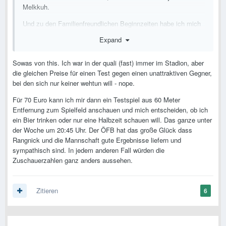
Melkkuh.
Und zu den Familienfreundlichen Beginnzeiten habe ich mich
schon oft geäußert.
Expand
Wenn sogar das CL Finale heuer um 18 UHr ist, muss doch
auch so ein Testsspiel um 18 od 19 Uhr beginnen können.
Sowas von this. Ich war in der quali (fast) immer im Stadion, aber
die gleichen Preise für einen Test gegen einen unattraktiven Gegner,
bei den sich nur keiner wehtun will - nope.
Für 70 Euro kann ich mir dann ein Testspiel aus 60 Meter
Entfernung zum Spielfeld anschauen und mich entscheiden, ob ich
ein Bier trinken oder nur eine Halbzeit schauen will. Das ganze unter
der Woche um 20:45 Uhr. Der ÖFB hat das große Glück dass
Rangnick und die Mannschaft gute Ergebnisse liefern und
sympathisch sind. In jedem anderen Fall würden die
Zuschauerzahlen ganz anders aussehen.
Zitieren
6