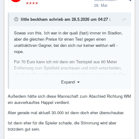
28. Mai
little beckham
schrieb am 28.5.2026 um 04:27 :
Sowas von this. Ich war in der quali (fast) immer im Stadion,
aber die gleichen Preise für einen Test gegen einen
unattraktiven Gegner, bei den sich nur keiner wehtun will -
nope.
Für 70 Euro kann ich mir dann ein Testspiel aus 60 Meter
Entfernung zum Spielfeld anschauen und mich entscheiden,
ob ich ein Bier trinken oder nur eine Halbzeit schauen will. Das
ganze unter der Woche um 20:45 Uhr. Der ÖFB hat das große
Expand
Glück dass Rangnick und die Mannschaft gute Ergebnisse
liefern und sympathisch sind. In jedem anderen Fall würden
Außerdem hätte sich diese Mannschaft zum Abschied Richtung WM
die Zuschauerzahlen ganz anders aussehen.
ein ausverkauftes Happel verdient.
Aber gerade mal aktuell 30.000 ist dann doch eher überschaubar.
Ist dann eher für die Spieler schade, die Stimmung wird aber
trotzdem gut sein.