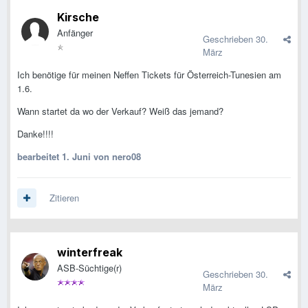
Kirsche
Anfänger
Geschrieben
30.
März
Ich benötige für meinen Neffen Tickets für Österreich-Tunesien am
1.6.
Wann startet da wo der Verkauf? Weiß das jemand?
Danke!!!!
bearbeitet
1. Juni
von nero08
Zitieren
winterfreak
ASB-Süchtige(r)
Geschrieben
30.
März