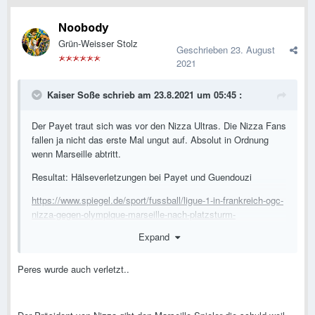
Noobody
Grün-Weisser Stolz
Geschrieben
23. August
2021
Kaiser Soße
schrieb am 23.8.2021 um 05:45 :
Der Payet traut sich was vor den Nizza Ultras. Die Nizza Fans
fallen ja nicht das erste Mal ungut auf. Absolut in Ordnung
wenn Marseille abtritt.
Resultat: Hälseverletzungen bei Payet und Guendouzi
https://www.spiegel.de/sport/fussball/ligue-1-in-frankreich-ogc-
nizza-gegen-olympique-marseille-nach-platzsturm-
unterbrochen-a-fc2289d7-b353-49f7-bcad-60b827c21354
Expand
Wer DAZN hat, kann sich die Szenerie so ab Spielminute 73
geben.
Peres wurde auch verletzt..