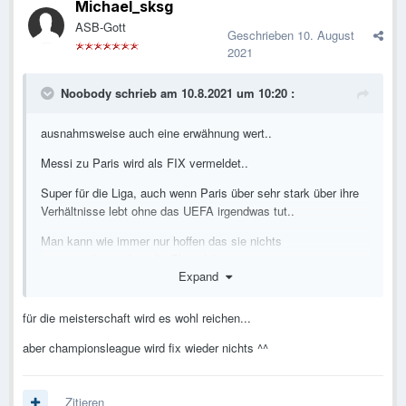
Michael_sksg
ASB-Gott
Geschrieben
10. August
2021
Noobody
schrieb am 10.8.2021 um 10:20 :
ausnahmsweise auch eine erwähnung wert..
Messi zu Paris wird als FIX vermeldet..
Super für die Liga, auch wenn Paris über sehr stark über ihre
Verhältnisse lebt ohne das UEFA irgendwas tut..
Man kann wie immer nur hoffen das sie nichts
gewinnen(besonders die CL nicht)...
Expand
Freue mich schon aufs Classico ..
für die meisterschaft wird es wohl reichen...
aber championsleague wird fix wieder nichts ^^
Zitieren