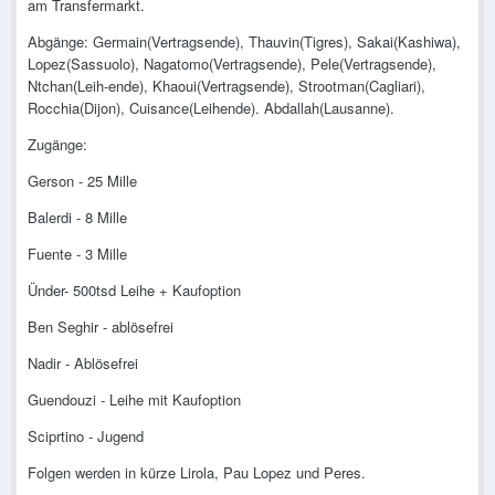
am Transfermarkt.
Abgänge: Germain(Vertragsende), Thauvin(Tigres), Sakai(Kashiwa),
Lopez(Sassuolo), Nagatomo(Vertragsende), Pele(Vertragsende),
Ntchan(Leih-ende), Khaoui(Vertragsende), Strootman(Cagliari),
Rocchia(Dijon), Cuisance(Leihende). Abdallah(Lausanne).
Zugänge:
Gerson - 25 Mille
Balerdi - 8 Mille
Fuente - 3 Mille
Ünder- 500tsd Leihe + Kaufoption
Ben Seghir - ablösefrei
Nadir - Ablösefrei
Guendouzi - Leihe mit Kaufoption
Sciprtino - Jugend
Folgen werden in kürze Lirola, Pau Lopez und Peres.