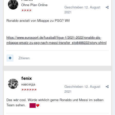
Ohne Plan Online
Geschrieben
12. August
2021
Ronaldo anstatt von Mbappe zu PSG? Wtf
https://www.eurosport.de/fussball/ligue-1/2021-2022/ronaldo-als-
mbappe-ersatz-zu-psg-nach-messi-transfer_sto8488222/story.shtml
Zitieren
fenix
навсегда
Geschrieben
12. August
2021
Das wär cool. Würde wirklich gerne Ronaldo und Messi im selben
Team sehen.