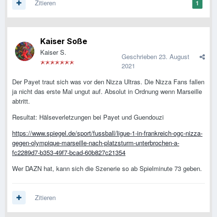
Zitieren
1
Kaiser Soße
Kaiser S.
Geschrieben
23. August
2021
Der Payet traut sich was vor den Nizza Ultras. Die Nizza Fans fallen
ja nicht das erste Mal ungut auf. Absolut in Ordnung wenn Marseille
abtritt.
Resultat: Hälseverletzungen bei Payet und Guendouzi
https://www.spiegel.de/sport/fussball/ligue-1-in-frankreich-ogc-nizza-
gegen-olympique-marseille-nach-platzsturm-unterbrochen-a-
fc2289d7-b353-49f7-bcad-60b827c21354
Wer DAZN hat, kann sich die Szenerie so ab Spielminute 73 geben.
Zitieren