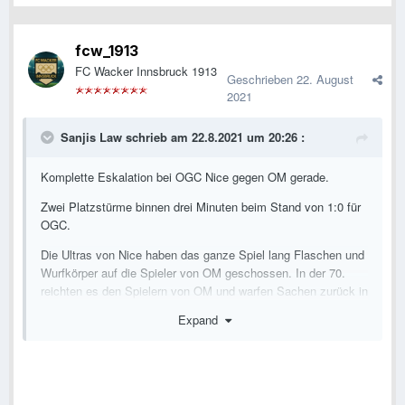
fcw_1913
FC Wacker Innsbruck 1913
Geschrieben
22. August
2021
Sanjis Law
schrieb am 22.8.2021 um 20:26 :
Komplette Eskalation bei OGC Nice gegen OM gerade.
Zwei Platzstürme binnen drei Minuten beim Stand von 1:0 für
OGC.
Die Ultras von Nice haben das ganze Spiel lang Flaschen und
Wurfkörper auf die Spieler von OM geschossen. In der 70.
reichten es den Spielern von OM und warfen Sachen zurück in
den Sektor von Nice. Es folgt ein Platzsturm von rund 50 Nice
Expand
Ultras.