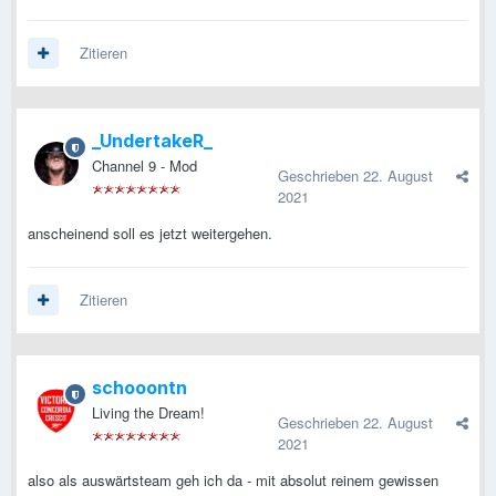
Zitieren
_UndertakeR_
Channel 9 - Mod
Geschrieben
22. August
2021
anscheinend soll es jetzt weitergehen.
Zitieren
schooontn
Living the Dream!
Geschrieben
22. August
2021
also als auswärtsteam geh ich da - mit absolut reinem gewissen