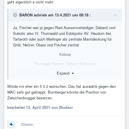
Auch wenn es verrückt klingt könnte ich mir sogar Carando
geht eigentlich e nicht mehr.
statt Nussbaumer vorstellten.
BARON
schrieb am 13.4.2021 um 08:18 :
Ja, Fischer war ja gegen Ried Aussenverteidiger. Dabanli und
Subotic also IV, Thurnwald und Edokpolor AV. Haudum 6er.
Tartarotti oder auch Meilinger als zentrale Manndeckung für
Grüll, Netzer, Obasi und Fischer zentral
Kobras
Thurnwald Subotic Dabanli Edokpolor
Expand
Meilinger Haudum Netzer
Obasi Fischer
Würde mir eher ein 5 3 2 wünschen. Das hat auswärts gegen den
WAC sehr gut geklappt. Bumberger könnte die Position von
Nussbaumer
Zwischenbrugger besetzen.
Auch wenn es verrückt klingt könnte ich mir sogar Carando
bearbeitet
13. April 2021
von Bludazr
statt Nussbaumer vorstellten.
Zitieren