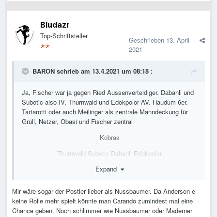
Bludazr
Top-Schriftsteller
Geschrieben
13. April
2021
BARON
schrieb am 13.4.2021 um 08:18 :
Ja, Fischer war ja gegen Ried Aussenverteidiger. Dabanli und
Subotic also IV, Thurnwald und Edokpolor AV. Haudum 6er.
Tartarotti oder auch Meilinger als zentrale Manndeckung für
Grüll, Netzer, Obasi und Fischer zentral
Kobras
Thurnwald Subotic Dabanli Edokpolor
Expand
Meilinger Haudum Netzer
Obasi Fischer
Mir wäre sogar der Postler lieber als Nussbaumer. Da Anderson e
keine Rolle mehr spielt könnte man Carando zumindest mal eine
Nussbaumer
Chance geben. Noch schlimmer wie Nussbaumer oder Maderner