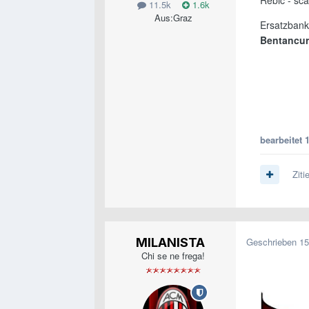
Rebic - sc
11.5k
1.6k
Aus:
Graz
Ersatzbank
Bentancur
bearbeitet
1
Ziti
MILANISTA
Geschrieben
15
Chi se ne frega!