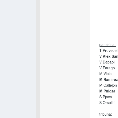
panchina:
T Provedel
V Alex Sa
V Depaoli
V Farago
M Viola
M Ramirez
M Callejon
M Pulgar
S Pjaca
S Orsolini
tribuna: