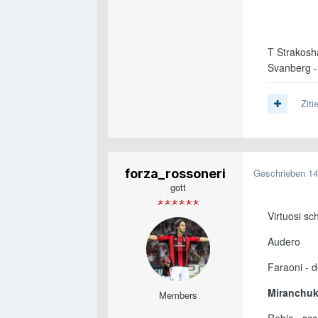
T Strakos
Svanberg -
Ziti
forza_rossoneri
Geschrieben
14
gott
Virtuosi sch
Audero
Faraoni - d
Miranchu
Members