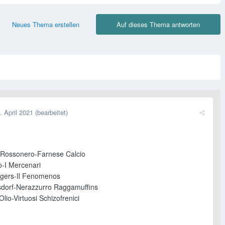
Neues Thema erstellen
Auf dieses Thema antworten
. April 2021
(bearbeitet)
 Rossonero-Farnese Calcio
o-I Mercenari
igers-Il Fenomenos
dorf-Nerazzurro Raggamuffins
lio-Virtuosi Schizofrenici