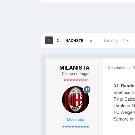
1
2
NÄCHSTE
Seite 1 von 2
MILANISTA
Geschrieben
12
Chi se ne frega!
31. Runde
Spettacolo
Pintu Calci
Tyrolean T
FC Weigels
Sempre in O
Moderator