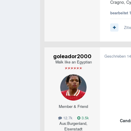
Cragno, Cy
bearbeitet
1
Ziti
goleador2000
Geschrieben
14
Walk like an Egyptian
Member & Friend
12.7k
3.5k
Cand
Aus:
Burgenland,
Eisenstadt