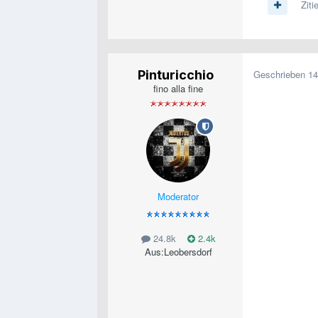
Ziti
Pinturicchio
Geschrieben
14
fino alla fine
Moderator
24.8k
2.4k
Aus:
Leobersdorf