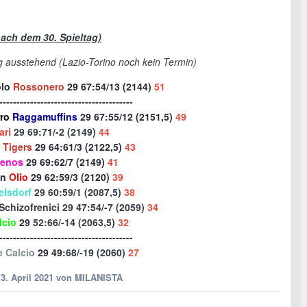
nach dem 30. Spieltag)
ag ausstehend (Lazio-Torino noch kein Termin)
olo
Rossonero
29
67:54/13
(2144)
51
---------------------------------------
rro
Raggamuffins
29
67:55/12 (2151,5)
49
ari
29
69
:71/-2 (2149)
44
 Tigers
29 64
:61/3 (2122,5)
43
menos
29
69:62/7 (2149)
41
in
Olio
29
62
:59
/3 (2120)
39
elsdorf
29 60:59/1 (2087,5)
38
Schizofrenici 29
47:54/-7 (2059)
34
lcio
29
52
:66/-14 (2063,5)
32
---------------------------------------
 Calcio
29
49
:68/-19 (2060)
27
3. April 2021
von MILANISTA