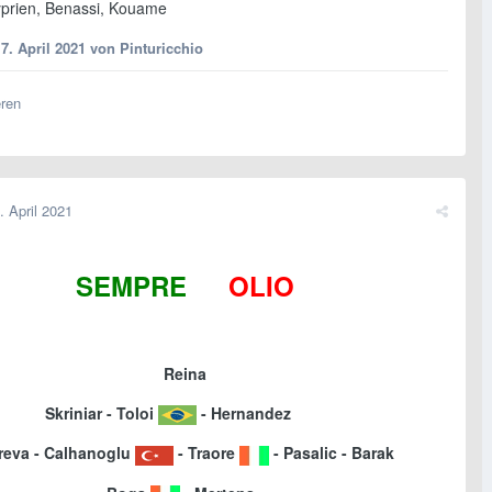
prien, Benassi, Kouame
7. April 2021
von Pinturicchio
eren
. April 2021
SEMPRE
IN
OLIO
Reina
Skriniar - Toloi
- Hernandez
reva - Calhanoglu
- Traore
- Pasalic - Barak