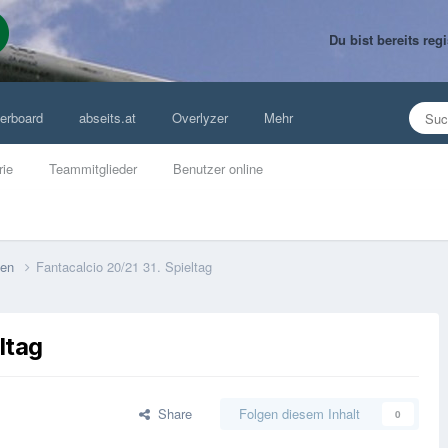
Du bist bereits re
erboard
abseits.at
Overlyzer
Mehr
rie
Teammitglieder
Benutzer online
lien
Fantacalcio 20/21 31. Spieltag
ltag
Share
Folgen diesem Inhalt
0