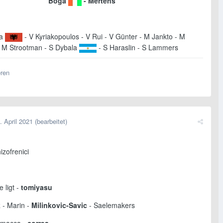
Boga
- Mertens
ha
- V Kyriakopoulos - V Rui - V Günter - M Jankto - M
 M Strootman - S Dybala
- S Haraslin - S Lammers
eren
. April 2021
(bearbeitet)
izofrenici
e ligt -
tomiyasu
k
- Marin -
Milinkovic-Savic
- Saelemakers