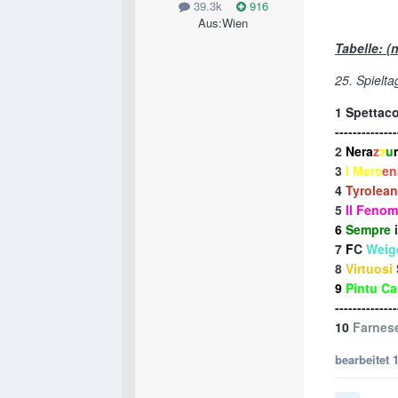
39.3k
916
Aus:
Wien
Tabelle: (
25. Spielt
1
Spettac
--------------
2
Nera
z
z
u
3
I Merc
en
4
Tyrolean
5
Il Feno
6
Sempre
7
F
C
Weig
8
Virtuosi
9
Pintu Ca
--------------
10
Farnese
bearbeitet
1