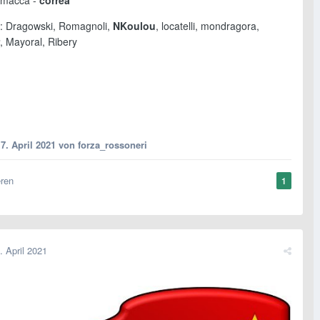
amacca -
correa
: Dragowski, Romagnoli,
NKoulou
, locatelli, mondragora,
, Mayoral, Ribery
7. April 2021
von forza_rossoneri
eren
1
. April 2021