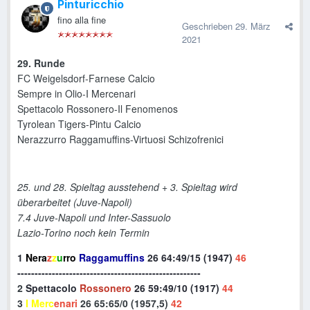
Pinturicchio
fino alla fine
Geschrieben
29. März
2021
29. Runde
FC Weigelsdorf-Farnese Calcio
Sempre in Olio-I Mercenari
Spettacolo Rossonero-Il Fenomenos
Tyrolean Tigers-Pintu Calcio
Nerazzurro Raggamuffins-Virtuosi Schizofrenici
25. und 28. Spieltag ausstehend + 3. Spieltag wird
überarbeitet (Juve-Napoli)
7.4 Juve-Napoli und Inter-Sassuolo
Lazio-Torino noch kein Termin
1
Nera
z
z
u
rro
Raggamuffins
26
64:49/15 (1947)
46
-----------------------------------------------------
2
Spettacolo
Rossonero
26
59:49/10
(1917)
44
3
I Merc
enari
26
65
:65/0 (1957,5)
42