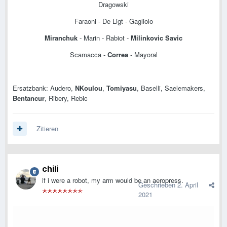
Dragowski
Faraoni - De Ligt - Gagliolo
Miranchuk
- Marin - Rabiot -
Milinkovic Savic
Scamacca -
Correa
- Mayoral
Ersatzbank: Audero,
NKoulou
,
Tomiyasu
, Baselli, Saelemakers,
Bentancur
, Ribery, Rebic
Zitieren
chili
if i were a robot, my arm would be an aeropress.
Geschrieben
2. April
2021