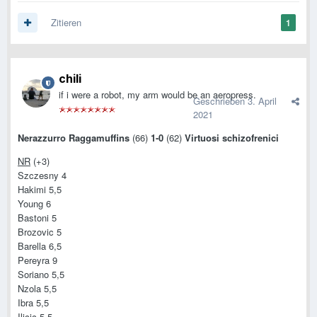
Zitieren
1
chili
if i were a robot, my arm would be an aeropress.
Geschrieben
3. April
2021
Nerazzurro Raggamuffins
(66)
1-0
(62)
Virtuosi schizofrenici
NR
(+3)
Szczesny 4
Hakimi 5,5
Young 6
Bastoni 5
Brozovic 5
Barella 6,5
Pereyra 9
Soriano 5,5
Nzola 5,5
Ibra 5,5
Ilicic 5,5