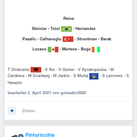
Reina
Skriniar - Toloi
- Hernandez
Pasalic - Calhanoglu
- Strootman - Barak
Lozano
- Mertens - Boga
T Strakosha
- V Rui - V Günter - V Kyriakopoulos - M
Candreva - M Svanberg - M Jankto - S Muriqi
- S Lammers - S
Haraslin
bearbeitet
2. April 2021
von goleador2000
Zitieren
Pinturicchio