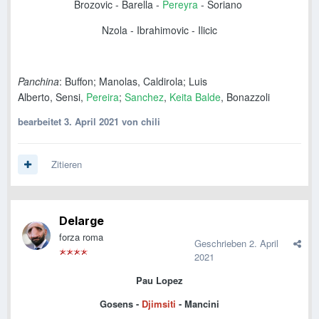
Brozovic -
Barella -
Pereyra
- Soriano
Nzola
- Ibrahimovic - Ilicic
Panchina
:
Buffon
;
Manolas, Caldirola; Luis
Alberto, Sensi,
Pereira
;
Sanchez
,
Keita Balde
, Bonazzoli
bearbeitet
3. April 2021
von chili
Zitieren
Delarge
forza roma
Geschrieben
2. April
2021
Pau Lopez
Gosens -
Djimsiti
- Mancini