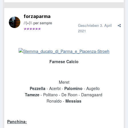
forzaparma
//|+|\\ per sempre
Geschrieben
3. April
2021
Farnese Calcio
Meret
Pezzella
-
Acerbi -
Palomino
- Augello
Tameze
- Politano -
De Roon - Damsgaard
Ronaldo
-
Messias
Panchina: