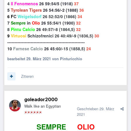
4
Il Fenomenos
26
59:54/5 (1918)
37
5
Tyrolean Tigers
26 54
:56/-2 (1888)
36
6
F
C
Weigelsdorf
26 52:52/0 (1866)
34
7
Sempre
in
Olio
26
55
:54
/1 (1900)
32
8
Pintu Calcio
26
49
:57/-8 (1864,5)
32
9
Virtuosi
Schizofrenici 26
40:49/-9 (1836,5)
30
-----------------------------------------------------
10
Farnese Calcio
26
45
:60/-15 (1858,5)
24
bearbeitet
29. März 2021
von Pinturicchio
Zitieren
goleador2000
Walk like an Egyptian
Geschrieben
29. März
2021
SEMPRE
IN
OLIO