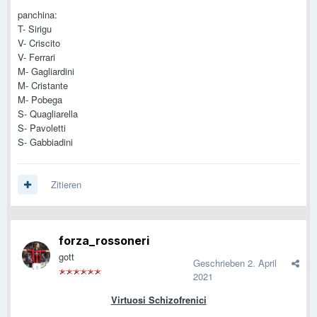
panchina:
T- Sirigu
V- Criscito
V- Ferrari
M- Gagliardini
M- Cristante
M- Pobega
S- Quagliarella
S- Pavoletti
S- Gabbiadini
Zitieren
forza_rossoneri
gott
Geschrieben
2. April
2021
Virtuosi Schizofrenici