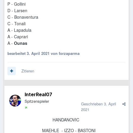
P - Gollini
D - Larsen
C - Bonaventura
C - Tonali
A - Lapadula
A -
Caprari
A -
Ounas
bearbeitet
3. April 2021
von forzaparma
Zitieren
InterReal07
Spitzenspieler
Geschrieben
3. April
2021
HANDANOVIC
MAEHLE
- IZZO -
BASTONI