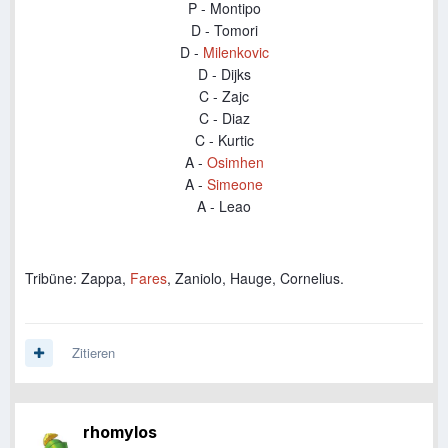
P - Montipo
D - Tomori
D -
Milenkovic
D - Dijks
C - Zajc
C - Diaz
C - Kurtic
A -
Osimhen
A -
Simeone
A - L
eao
Tribüne: Zappa,
Fares
, Zaniolo, Hauge, Cornelius.
Zitieren
rhomylos