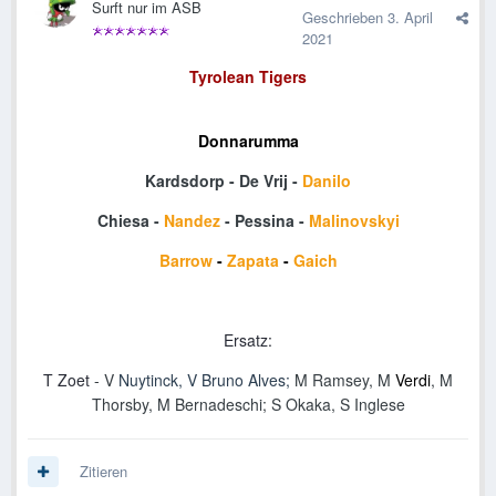
Surft nur im ASB
Geschrieben
3. April
2021
Tyrolean
Tigers
Donnarumma
Kardsdorp
- De Vrij -
Danilo
Chiesa -
Nandez
-
Pessina
-
Malinovskyi
Barrow
-
Zapata
-
Gaich
Ersatz:
T Zoet
- V
Nuytinck, V Bruno Alves;
M
Ramsey
, M
Verdi
, M
Thorsby,
M
Bernadeschi;
S Okaka, S Inglese
Zitieren