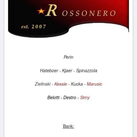
Perin
Hateboer - Kjaer - Spinazzola
Zielinski
-
Kessie
- Kucka
-
Marusic
Belotti - Destro -
Simy
Bank: