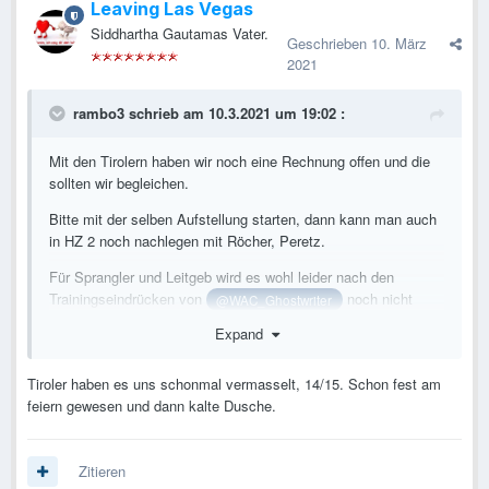
Leaving Las Vegas
Siddhartha Gautamas Vater.
Geschrieben
10. März
2021
rambo3
schrieb am 10.3.2021 um 19:02 :
Mit den Tirolern haben wir noch eine Rechnung offen und die
sollten wir begleichen.
Bitte mit der selben Aufstellung starten, dann kann man auch
in HZ 2 noch nachlegen mit Röcher, Peretz.
Für Sprangler und Leitgeb wird es wohl leider nach den
Trainingseindrücken von
noch nicht
@WAC_Ghostwriter
reichen.
Expand
3:0 würde gut passen, denn dann hätten wir das direkte Duell
mit ihnen auch gewonnen. Bis jetzt hatte man ja nur gegen
Tiroler haben es uns schonmal vermasselt, 14/15. Schon fest am
Rapid und den LASK das schlechtere Ende, wenn man die 2
feiern gewesen und dann kalte Dusche.
direkten Duelle ansieht.
Zitieren