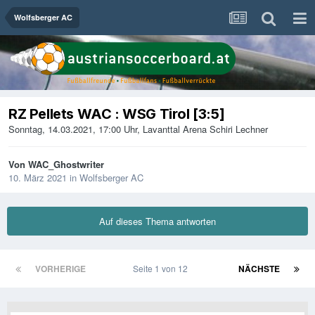
Wolfsberger AC
RZ Pellets WAC : WSG Tirol [3:5]
Sonntag, 14.03.2021, 17:00 Uhr, Lavanttal Arena Schiri Lechner
Von
WAC_Ghostwriter
10. März 2021
in
Wolfsberger AC
Auf dieses Thema antworten
VORHERIGE
Seite 1 von 12
NÄCHSTE