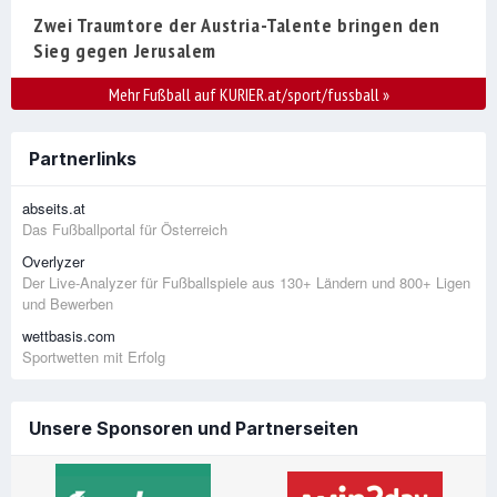
Zwei Traumtore der Austria-Talente bringen den
Sieg gegen Jerusalem
Mehr Fußball auf KURIER.at/sport/fussball
»
Partnerlinks
abseits.at
Das Fußballportal für Österreich
Overlyzer
Der Live-Analyzer für Fußballspiele aus 130+ Ländern und 800+ Ligen
und Bewerben
wettbasis.com
Sportwetten mit Erfolg
Unsere Sponsoren und Partnerseiten