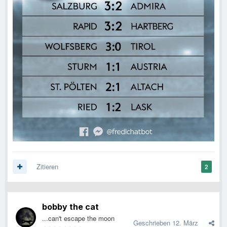
Zitieren
2
bobby the cat
...can't escape the moon
Geschrieben
12. März