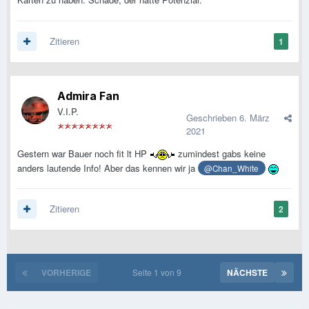
Zitieren
1
Admira Fan
V.I.P.
Geschrieben
6. März
2021
Gestern war Bauer noch fit lt HP
zumindest gabs keine
anders lautende Info! Aber das kennen wir ja
@Chan_White
Zitieren
2
VORHERIGE
Seite 1 von 9
NÄCHSTE