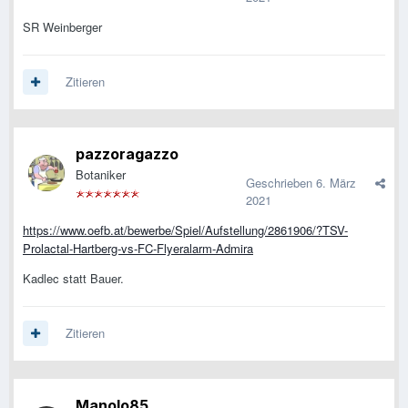
SR Weinberger
Zitieren
pazzoragazzo
Botaniker
Geschrieben
6. März
2021
https://www.oefb.at/bewerbe/Spiel/Aufstellung/2861906/?TSV-
Prolactal-Hartberg-vs-FC-Flyeralarm-Admira
Kadlec statt Bauer.
Zitieren
Manolo85