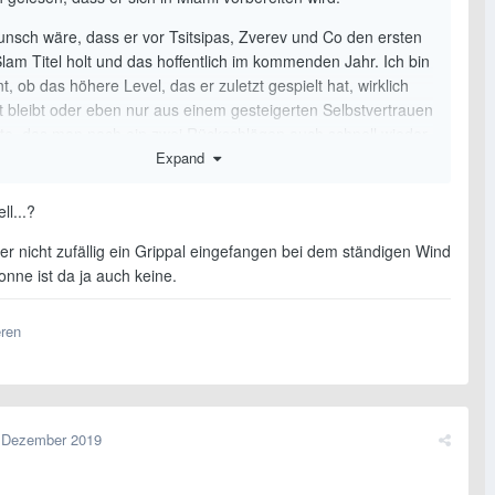
nsch wäre, dass er vor Tsitsipas, Zverev und Co den ersten
lam Titel holt und das hoffentlich im kommenden Jahr. Ich bin
, ob das höhere Level, das er zuletzt gespielt hat, wirklich
t bleibt oder eben nur aus einem gesteigerten Selbstvertrauen
erte, das man nach ein zwei Rückschlägen auch schnell wieder
Expand
en kann. Wobei er sich beim Aufschlag und vor allem beim
chon offensichtlich gesteigert hat.
ll...?
er nicht zufällig ein Grippal eingefangen bei dem ständigen Wind
nne ist da ja auch keine.
eren
 Dezember 2019