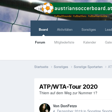
Board
Aktivitäten
Sonstiges
Lead
Forum
Mitgliederliste
Kalender
Gale
Startseite
Sonstiges
Sonstige Sportarten
AT
ATP/WTA-Tour 2020
Thiem auf dem Weg zur Nummer 1?
Von
DonFetzo
4. Dezember 2019
in
Sonstige Sport