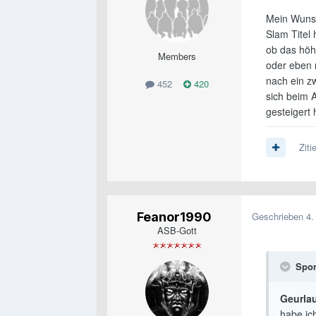
Mein Wunsc
Slam Titel 
ob das höhe
Members
oder eben 
nach ein z
452
420
sich beim A
gesteigert 
Ziti
Feanor1990
Geschrieben
4.
ASB-Gott
Spor
Geurlau
habe ich