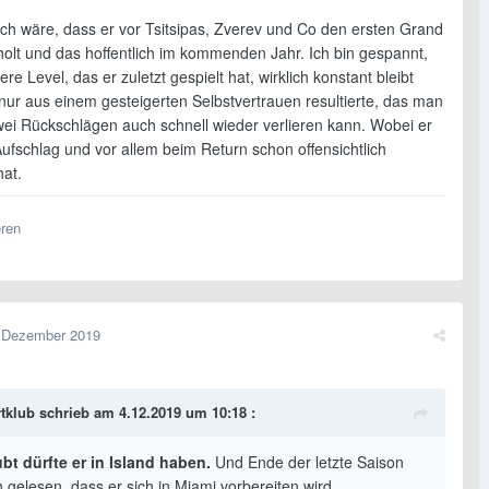
h wäre, dass er vor Tsitsipas, Zverev und Co den ersten Grand
holt und das hoffentlich im kommenden Jahr. Ich bin gespannt,
re Level, das er zuletzt gespielt hat, wirklich konstant bleibt
nur aus einem gesteigerten Selbstvertrauen resultierte, das man
wei Rückschlägen auch schnell wieder verlieren kann. Wobei er
ufschlag und vor allem beim Return schon offensichtlich
hat.
eren
 Dezember 2019
tklub
schrieb am 4.12.2019 um 10:18 :
bt dürfte er in Island haben.
Und Ende der letzte Saison
 gelesen, dass er sich in Miami vorbereiten wird.