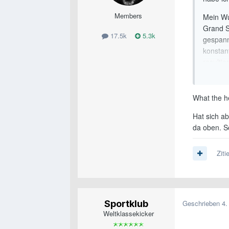
Members
Mein Wu
Grand S
17.5k
5.3k
gespannt
konstan
resulti
verlier
Return s
What the he
Hat sich ab
da oben. So
Ziti
Sportklub
Geschrieben
4.
Weltklassekicker