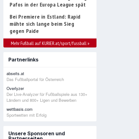
Pafos in der Europa League spät
Bei Premiere in Estland: Rapid
mühte sich lange beim Sieg
gegen Paide
Mehr Fußball auf KURIER.at/sport/fussball
»
Partnerlinks
abseits.at
Das Fußballportal für Österreich
Overlyzer
Der Live-Analyzer für Fußballspiele aus 130+
Ländern und 800+ Ligen und Bewerben
wettbasis.com
Sportwetten mit Erfolg
Unsere Sponsoren und
Partnerseiten