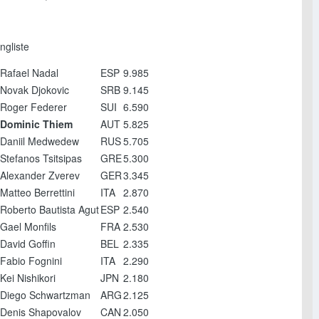
ngliste
Rafael Nadal
ESP
9.985
Novak Djokovic
SRB
9.145
Roger Federer
SUI
6.590
Dominic Thiem
AUT
5.825
Daniil Medwedew
RUS
5.705
Stefanos Tsitsipas
GRE
5.300
Alexander Zverev
GER
3.345
Matteo Berrettini
ITA
2.870
Roberto Bautista Agut
ESP
2.540
Gael Monfils
FRA
2.530
David Goffin
BEL
2.335
Fabio Fognini
ITA
2.290
Kei Nishikori
JPN
2.180
Diego Schwartzman
ARG
2.125
Denis Shapovalov
CAN
2.050