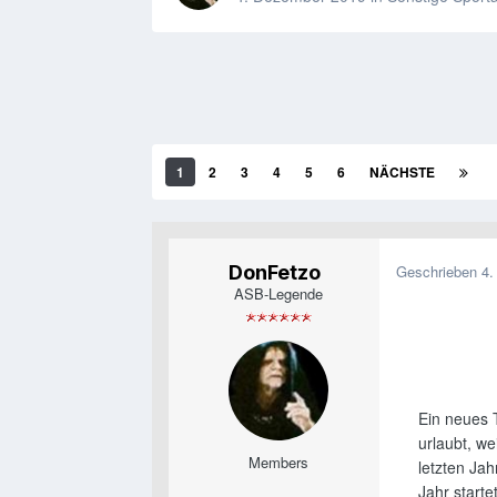
1
2
3
4
5
6
NÄCHSTE
DonFetzo
Geschrieben
4.
ASB-Legende
Ein neues 
urlaubt, we
Members
letzten Jah
Jahr starte