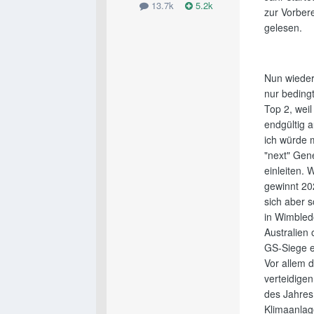
13.7k
5.2k
zur Vorbere
gelesen.
Nun wieder 
nur bedingt
Top 2, weil
endgültig 
ich würde 
"next" Gen
einleiten. 
gewinnt 20
sich aber 
in Wimbled
Australien 
GS-Siege ei
Vor allem 
verteidigen
des Jahres
Klimaanlage