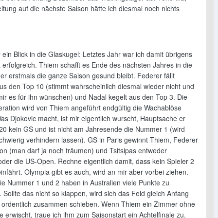
itung auf die nächste Saison hätte ich diesmal noch nichts
ein Blick in die Glaskugel: Letztes Jahr war ich damit übrigens
 erfolgreich. Thiem schafft es Ende des nächsten Jahres in die
 er erstmals die ganze Saison gesund bleibt. Federer fällt
aus den Top 10 (stimmt wahrscheinlich diesmal wieder nicht und
mir es für ihn wünschen) und Nadal kegelt aus den Top 3. Die
eration wird von Thiem angeführt endgültig die Wachablöse
Was Djokovic macht, ist mir eigentlich wurscht, Hauptsache er
20 kein GS und ist nicht am Jahresende die Nummer 1 (wird
schwierig verhindern lassen). GS in Paris gewinnt Thiem, Federer
on (man darf ja noch träumen) und Tsitsipas entweder
oder die US-Open. Rechne eigentlich damit, dass kein Spieler 2
nfährt. Olympia gibt es auch, wird an mir aber vorbei ziehen.
die Nummer 1 und 2 haben in Australien viele Punkte zu
. Sollte das nicht so klappen, wird sich das Feld gleich Anfang
 ordentlich zusammen schieben. Wenn Thiem ein Zimmer ohne
 erwischt, traue ich ihm zum Saisonstart ein Achtelfinale zu.