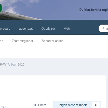
Du bist bereits re
erboard
abseits.at
Overlyzer
Mehr
rie
Teammitglieder
Benutzer online
P/WTA-Tour 2020
Share
Folgen diesem Inhalt
5
arten