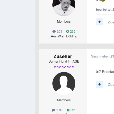
bearbeitet
Members
Ziti
203
235
Aus:
Wien Döbling
Zuseher
Geschrieben
23
Bunter Hund im ASB
0:7 Endsta
Ziti
Members
1.3k
621