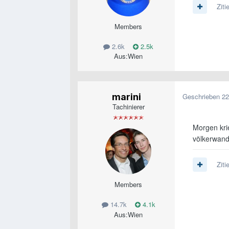
Ziti
Members
2.6k
2.5k
Aus:
Wien
marini
Geschrieben
22
Tachinierer
Morgen krie
völkerwand
Ziti
Members
14.7k
4.1k
Aus:
Wien