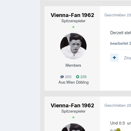
Vienna-Fan 1962
Geschrieben
23
Spitzenspieler
Derzeit ste
bearbeitet
Ziti
Members
203
235
Aus:
Wien Döbling
Vienna-Fan 1962
Geschrieben
23
Spitzenspieler
Und 0:3 und
0:3