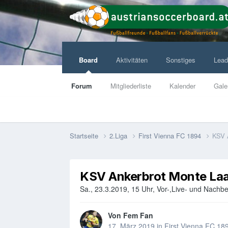
Board
Aktivitäten
Sonstiges
Lead
Forum
Mitgliederliste
Kalender
Gale
Startseite
2.Liga
First Vienna FC 1894
KSV 
KSV Ankerbrot Monte La
Sa., 23.3.2019, 15 Uhr, Vor-,Live- und Nach
Von
Fem Fan
17. März 2019
in
First Vienna FC 18