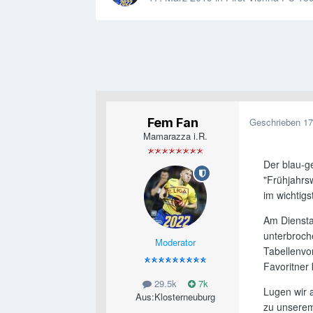
Fem Fan
Geschrieben
17
Mamarazza i.R.
Der blau-ge
"Frühjahrs
im wichtig
Am Diensta
unterbroc
Moderator
Tabellenvo
Favoritner 
29.5k
7k
Lugen wir a
Aus:
Klosterneuburg
zu unserem