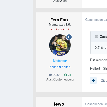
Aus:
Wien
Fem Fan
Geschrieben
23
Mamarazza i.R.
Zuse
0:7 End
Die werden
Moderator
Helfort - 
29.5k
7k
Aus:
Klosterneuburg
Ziti
lewo
Geschrieben
23