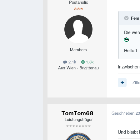
Postaholic
Fem
Die wer
Members
Helfort
2.1k
1.8k
Inzwischen
Aus:
Wien - Brigittenau
Ziti
TomTom68
Geschrieben
23
Leistungsträger
Und bleibt 