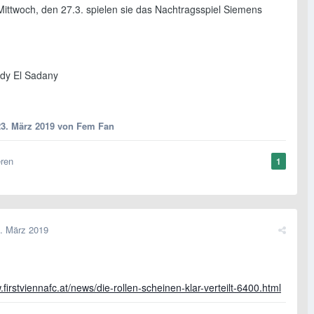
ittwoch, den 27.3. spielen sie das Nachtragsspiel Siemens
gdy El Sadany
23. März 2019
von Fem Fan
eren
1
. März 2019
.firstviennafc.at/news/die-rollen-scheinen-klar-verteilt-6400.html