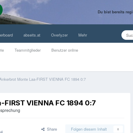
Du bist bereits re
erboard
abseits.at
Overlyzer
Mehr
rie
Teammitglieder
Benutzer online
Ankerbrot Monte Laa-FIRST VIENNA FC 1894 0:7
a-FIRST VIENNA FC 1894 0:7
besprechung
Share
Folgen diesem Inhalt
0
94