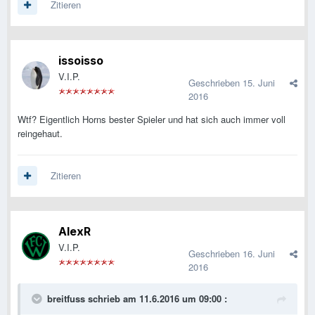
Zitieren
issoisso
V.I.P.
Geschrieben
15. Juni
2016
Wtf? Eigentlich Horns bester Spieler und hat sich auch immer voll
reingehaut.
Zitieren
AlexR
V.I.P.
Geschrieben
16. Juni
2016
breitfuss schrieb am 11.6.2016 um 09:00 :