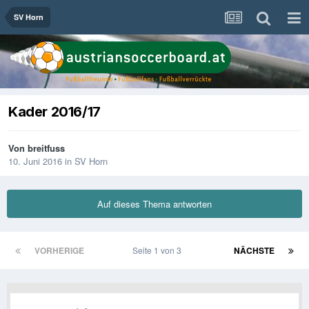
SV Horn
Kader 2016/17
Von
breitfuss
10. Juni 2016
in
SV Horn
Auf dieses Thema antworten
VORHERIGE
Seite 1 von 3
NÄCHSTE