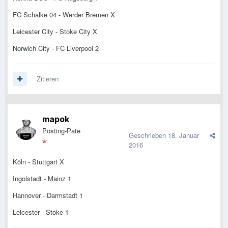
FC Schalke 04 - Werder Bremen X
Leicester City - Stoke City X
Norwich City - FC Liverpool 2
Zitieren
mapok
Posting-Pate
Geschrieben
18. Januar
2016
Köln - Stuttgart X
Ingolstadt - Mainz 1
Hannover - Darmstadt 1
Leicester - Stoke 1