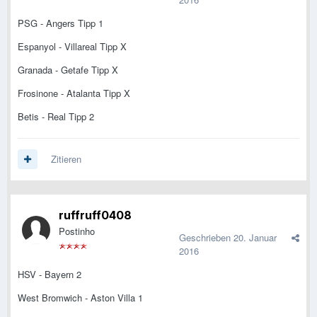
PSG - Angers Tipp 1
Espanyol - Villareal Tipp X
Granada - Getafe Tipp X
Frosinone - Atalanta Tipp X
Betis - Real Tipp 2
Zitieren
ruffruff0408
Postinho
Geschrieben
20. Januar
2016
HSV - Bayern 2
West Bromwich - Aston Villa 1