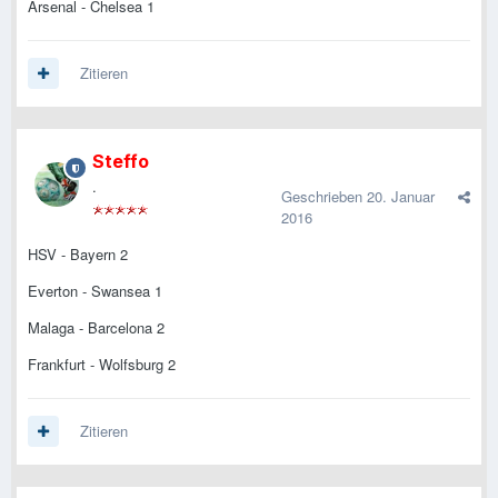
Arsenal - Chelsea 1
Zitieren
Steffo
.
Geschrieben
20. Januar
2016
HSV - Bayern 2
Everton - Swansea 1
Malaga - Barcelona 2
Frankfurt - Wolfsburg 2
Zitieren