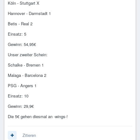
Köln - Stuttgart X
Hannover - Darmstadt 1
Betis - Real 2
Einsatz: 5
Gewinn: 54,95€
Unser zweiter Schein:
Schalke - Bremen 1
Malaga - Barcelona 2
PSG - Angers 1
Einsatz: 10
Gewinn: 29,9€
Die 5€ gehen diesmal an -wings-!
Zitieren