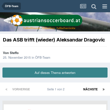
ÖFB-Team
Das ASB trifft (wieder) Aleksandar Dragovic
Von
Steffo
25. November 2015
in
ÖFB-Team
Auf dieses Thema antworten
VORHERIGE
Seite 1 von 2
NÄCHSTE