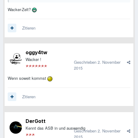
Wacker-Zelt?
Zitieren
oggy4tw
Wacker !
Geschrieben
2. November
2015
Wenn soweit kommst
Zitieren
DerGott
Kennt das ASB in und auswendig
Geschrieben
2. November
2015