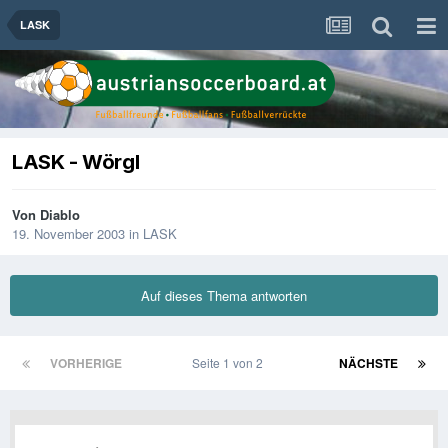
LASK
LASK - Wörgl
Von
Diablo
19. November 2003
in
LASK
Auf dieses Thema antworten
VORHERIGE
Seite 1 von 2
NÄCHSTE