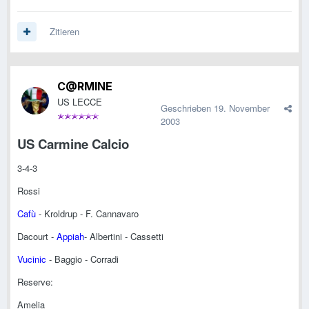
Zitieren
C@RMINE
US LECCE
Geschrieben
19. November
2003
US Carmine Calcio
3-4-3
Rossi
Cafù
- Kroldrup - F. Cannavaro
Dacourt -
Appiah
- Albertini - Cassetti
Vucinic
- Baggio - Corradi
Reserve:
Amelia