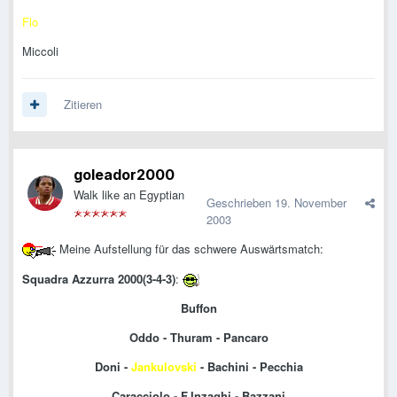
Flo
Miccoli
Zitieren
goleador2000
Walk like an Egyptian
Geschrieben
19. November
2003
Meine Aufstellung für das schwere Auswärtsmatch:
Squadra Azzurra 2000(3-4-3)
:
Buffon
Oddo - Thuram - Pancaro
Doni -
Jankulovski
- Bachini - Pecchia
Caracciolo - F.Inzaghi - Bazzani