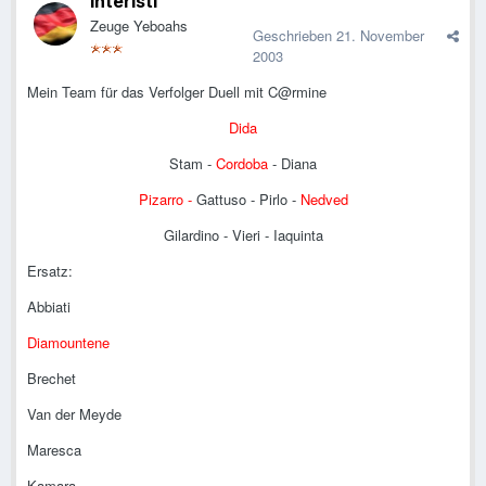
Interisti
Zeuge Yeboahs
Geschrieben
21. November
2003
Mein Team für das Verfolger Duell mit C@rmine
Dida
Stam -
Cordoba
- Diana
Pizarro -
Gattuso - Pirlo -
Nedved
Gilardino - Vieri - Iaquinta
Ersatz:
Abbiati
Diamountene
Brechet
Van der Meyde
Maresca
Kamara