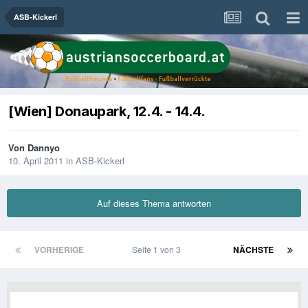
ASB-Kickerl
[Wien] Donaupark, 12.4. - 14.4.
Von
Dannyo
10. April 2011
in
ASB-Kickerl
Auf dieses Thema antworten
VORHERIGE
Seite 1 von 3
NÄCHSTE