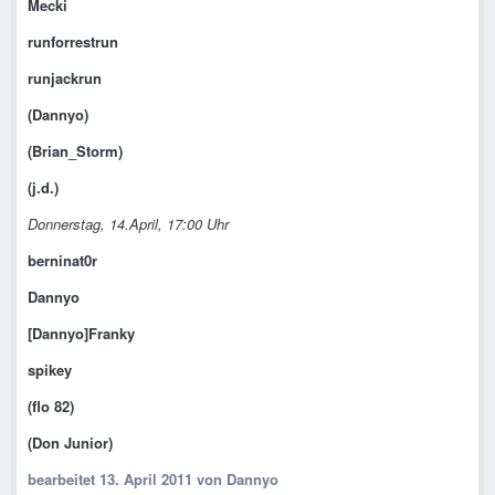
Mecki
runforrestrun
runjackrun
(Dannyo)
(Brian_Storm)
(j.d.)
Donnerstag, 14.April, 17:00 Uhr
berninat0r
Dannyo
[Dannyo]Franky
spikey
(flo 82)
(Don Junior)
bearbeitet
13. April 2011
von Dannyo