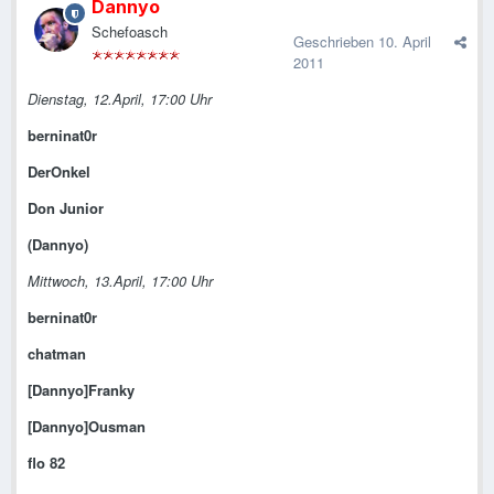
Dannyo
Schefoasch
Geschrieben
10. April
2011
Dienstag, 12.April, 17:00 Uhr
berninat0r
DerOnkel
Don Junior
(Dannyo)
Mittwoch, 13.April, 17:00 Uhr
berninat0r
chatman
[Dannyo]Franky
[Dannyo]Ousman
flo 82