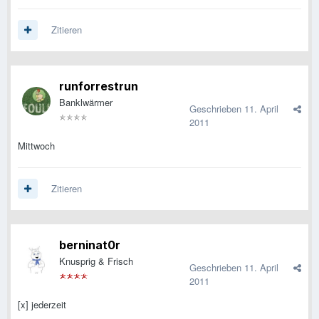
Zitieren
runforrestrun
Banklwärmer
Geschrieben
11. April
2011
Mittwoch
Zitieren
berninat0r
Knusprig & Frisch
Geschrieben
11. April
2011
[x] jederzeit