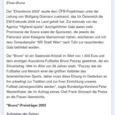
Ehren-Bruno
Der "Ehrenbruno 2003" wurde dem ÖFB-Projektteam unter der
Leitung von Wolfgang Gramann zuerkannt, das für Österreich die
EM-Endrunde 2008 ins Land geholt hat. Zur erstmals von der
Agentur "Highend sports" durchgeführten Gala waren viele
Prominente der Szene sowie der Sponsoren, die jeweils die
Patronanz einer Kategorie übernommen hatten, erschienen und mit
dem Donaudampfer "MS Stadt Wien" nach Tulln zur rauschenden
Gala befördert worden.
Der "Bruno" ist ein Swarovski-Kristall im Wert von 1.500 Euro und
dem einstigen Ausnahme-Fußballer Bruno Pezzey gewidmet, der am
Silvestertag 1994 im Alter von 39 Jahren starb. "Pezzey war als
Fußballer und Mensch einer der größten Vorbilder des
österreichischen Sports, daher muss diese Ehrung im Gedenken an
ihn unbedingt zur Tradition und zur fixen Einrichtung unseres
Fußball-Jahresgeschäfts werden", sagte Bundesliga-Vorstand Peter
Westenthaler, der im Auftrag seines Chef Frank Stronach die Preise
an die Frauen überreichte.
"Bruno"-Preisträger 2003
Aufsteiger der Saison