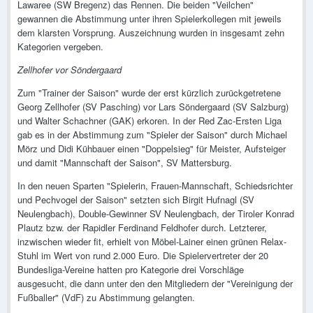
Lawaree (SW Bregenz) das Rennen. Die beiden "Veilchen"
gewannen die Abstimmung unter ihren Spielerkollegen mit jeweils
dem klarsten Vorsprung. Auszeichnung wurden in insgesamt zehn
Kategorien vergeben.
Zellhofer vor Söndergaard
Zum "Trainer der Saison" wurde der erst kürzlich zurückgetretene
Georg Zellhofer (SV Pasching) vor Lars Söndergaard (SV Salzburg)
und Walter Schachner (GAK) erkoren. In der Red Zac-Ersten Liga
gab es in der Abstimmung zum "Spieler der Saison" durch Michael
Mörz und Didi Kühbauer einen "Doppelsieg" für Meister, Aufsteiger
und damit "Mannschaft der Saison", SV Mattersburg.
In den neuen Sparten "Spielerin, Frauen-Mannschaft, Schiedsrichter
und Pechvogel der Saison" setzten sich Birgit Hufnagl (SV
Neulengbach), Double-Gewinner SV Neulengbach, der Tiroler Konrad
Plautz bzw. der Rapidler Ferdinand Feldhofer durch. Letzterer,
inzwischen wieder fit, erhielt von Möbel-Lainer einen grünen Relax-
Stuhl im Wert von rund 2.000 Euro. Die Spielervertreter der 20
Bundesliga-Vereine hatten pro Kategorie drei Vorschläge
ausgesucht, die dann unter den den Mitgliedern der "Vereinigung der
Fußballer" (VdF) zu Abstimmung gelangten.