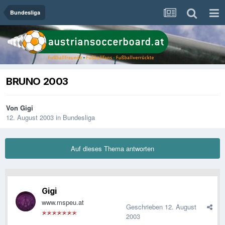
Bundesliga
BRUNO 2003
Von
Gigi
12. August 2003
in
Bundesliga
Auf dieses Thema antworten
Gigi
www.mspeu.at
Geschrieben
12. August
2003