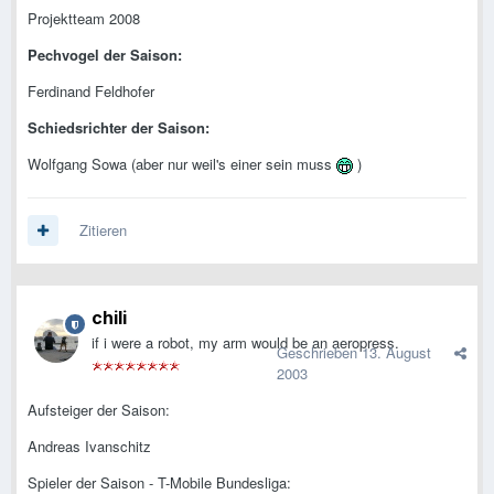
Projektteam 2008
Pechvogel der Saison:
Ferdinand Feldhofer
Schiedsrichter der Saison:
Wolfgang Sowa (aber nur weil's einer sein muss
)
Zitieren
chili
if i were a robot, my arm would be an aeropress.
Geschrieben
13. August
2003
Aufsteiger der Saison:
Andreas Ivanschitz
Spieler der Saison - T-Mobile Bundesliga: