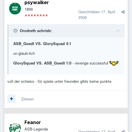
psywalker
1899
Geschrieben
17. April
2008
Orodreth schrieb:
ASB_Goedt VS. GlorySquad 4:1
un-glaub-lich
GlorySquad VS. ASB_Goedt 1:0
- revenge successful
voll der scheiss - für spiele unter freunden gibts keine punkte
Zitieren
Feanor
ASB-Legende
Geschrieben
17. April