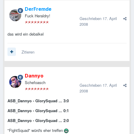
DerFremde
Fuck Heraldry!
Geschrieben
17. April
2008
das wird ein debalkel
Zitieren
Dannyo
Schefoasch
Geschrieben
17. April
2008
ASB_Dannyo - GlorySquad ... 3:0
ASB_Dannyo - GlorySquad ... 0:1
ASB_Dannyo - GlorySquad ... 2:0
"FightSquad" würd's eher treffen