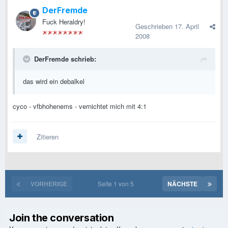
DerFremde
Fuck Heraldry!
Geschrieben
17. April
2008
DerFremde schrieb:
das wird ein debalkel
cyco - vfbhohenems - vernichtet mich mit 4:1
Zitieren
VORHERIGE
Seite 1 von 5
NÄCHSTE
Join the conversation