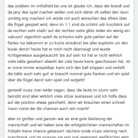
das problem im mittelfeld bei uns ist glaube ich, dass der brandl und
da jany das spiel machen wollen und sich daher oft selbst den raum
unnötig eng machen! ich würde mir auch wünschen das öfters über
die flügel gespielt wird, denn im 1:1 sind da schöni udn kurzböck auf
da rechten sehr stark! auf der rechten seite gibts leider ein wenig ein
vakuum! eigentlich spielt da schocko sehr gute partien auf der
flanke nur bekommt er zu kurze einsätze! bei aller euphorie um den
burak demir! heute hat er mich nicht überzeugt und wurde
richtigerweise ausgetauscht! bis auf sein tor hat er nicht wirklich
viele bälle gesehen! obwohl der zela heute keins geschossen hat, ist
er vorne immer anspielbar, kann sich den ball stoppen und verteilt
die bälle auch sehr gut! er braucht nunmal gute flanken und ein spiel
über die flügel damit sein spiel voll aufgeht!
generell muss man leider sagen, dass die leute im sturm sehr
bemüht sind aber wirklich viele sitzer auslassen und ich hoffe dass
auf der position etwas geschieht, denn wir brauchen einen schnell
mann vorne der die chancen auch rein macht!
aber im großen und ganzen war es eine gute leisterung der
mannschaft und wir haben eine der erfolgreichsten mannschaften im
frühjahr keine chance gelassen! nächste runde muss sierning nach
marchtrenk und da müssen sie erst mal gewinnen! weißkirchen wird