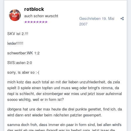
rotblock
auch schon wurscht
Geschrieben
19. Mai
2007
SKV ist 2.!!!
leider!!!!!!
schwertber:WK 1:2
SVS:asten 2:0
sorry, is aber so :-(
mich kotz das auch total an mit der lieben unzufriedenheit, da zela
spielt 3 spiele einen topfen und muss weg oder bringt's nimma, da
riepl is schlecht, der stromberger war mies und jetzt isser aufeinmal
soooo wichtig, weil er in form ist?
übrigens hat uns der max heute die drei punkte gerettet, find ich, da
wird dann erst wieder beim nächsten patzter gesempert.
samma doch froh, dass immer ein paar in form sind, bei allen wird's
das wohl eh nie geben (brandl war im herbst naja, jetzt isser die