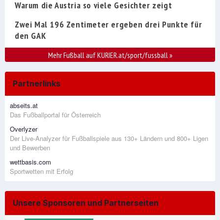
Warum die Austria so viele Gesichter zeigt
Zwei Mal 196 Zentimeter ergeben drei Punkte für
den GAK
Mehr Fußball auf KURIER.at/sport/fussball
»
Partnerlinks
abseits.at
Das Fußballportal für Österreich
Overlyzer
Der Live-Analyzer für Fußballspiele aus 130+ Ländern und 800+ Ligen
und Bewerben
wettbasis.com
Sportwetten mit Erfolg
Unsere Sponsoren und Partnerseiten