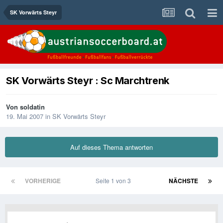
SK Vorwärts Steyr
SK Vorwärts Steyr : Sc Marchtrenk
Von
soldatin
19. Mai 2007
in
SK Vorwärts Steyr
Auf dieses Thema antworten
VORHERIGE
Seite 1 von 3
NÄCHSTE