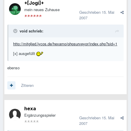
+[Jogi]+
mein neues Zuhause
Geschrieben
15. Mai
2007
void schrieb:
http://mitglied.lycos.de/hexamo/phpsurveyor/index.php?sid=1
[x] ausgefüllt
ebenso
Zitieren
hexa
Ergänzungsspieler
Geschrieben
15. Mai
2007