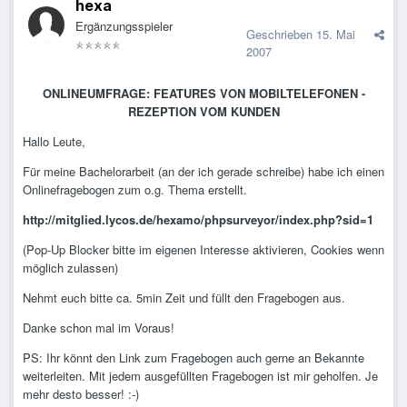
hexa
Ergänzungsspieler
Geschrieben
15. Mai
2007
ONLINEUMFRAGE: FEATURES VON MOBILTELEFONEN -
REZEPTION VOM KUNDEN
Hallo Leute,
Für meine Bachelorarbeit (an der ich gerade schreibe) habe ich einen
Onlinefragebogen zum o.g. Thema erstellt.
http:/­/­mitglied.lycos.de/­hexamo/­phpsurveyor/­index.php?­sid=1
(Pop-Up Blocker bitte im eigenen Interesse aktivieren, Cookies wenn
möglich zulassen)
Nehmt euch bitte ca. 5min Zeit und füllt den Fragebogen aus.
Danke schon mal im Voraus!
PS: Ihr könnt den Link zum Fragebogen auch gerne an Bekannte
weiterleiten. Mit jedem ausgefüllten Fragebogen ist mir geholfen. Je
mehr desto besser! :-)