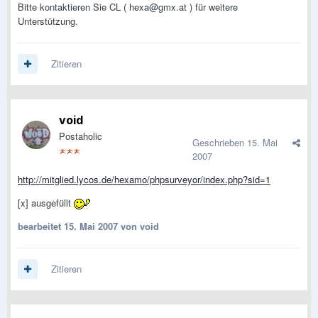
Bitte kontaktieren Sie CL (
hexa@gmx.at
) für weitere
Unterstützung.
Zitieren
void
Postaholic
Geschrieben
15. Mai
2007
http://mitglied.lycos.de/hexamo/phpsurveyor/index.php?sid=1
[x] ausgefüllt
bearbeitet
15. Mai 2007
von void
Zitieren