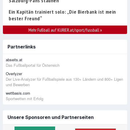
Salzburg-Fans staunen
Ein Kapitän trainiert solo: „Die Bierbank ist mein
bester Freund“
Mehr Fußball auf KURIER.at/sport/fussball
»
Partnerlinks
abseits.at
Das Fußballportal für Österreich
Overlyzer
Der Live-Analyzer für Fußballspiele aus 130+ Ländern und 800+ Ligen
und Bewerben
wettbasis.com
Sportwetten mit Erfolg
Unsere Sponsoren und Partnerseiten