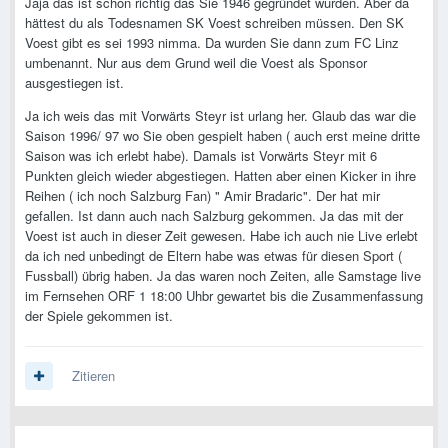
Jaja das ist schon richtig das Sie 1946 gegründet wurden. Aber da
hättest du als Todesnamen SK Voest schreiben müssen. Den SK
Voest gibt es sei 1993 nimma. Da wurden Sie dann zum FC Linz
umbenannt. Nur aus dem Grund weil die Voest als Sponsor
ausgestiegen ist.
Ja ich weis das mit Vorwärts Steyr ist urlang her. Glaub das war die
Saison 1996/ 97 wo Sie oben gespielt haben ( auch erst meine dritte
Saison was ich erlebt habe). Damals ist Vorwärts Steyr mit 6
Punkten gleich wieder abgestiegen. Hatten aber einen Kicker in ihre
Reihen ( ich noch Salzburg Fan) " Amir Bradaric". Der hat mir
gefallen. Ist dann auch nach Salzburg gekommen. Ja das mit der
Voest ist auch in dieser Zeit gewesen. Habe ich auch nie Live erlebt
da ich ned unbedingt de Eltern habe was etwas für diesen Sport (
Fussball) übrig haben. Ja das waren noch Zeiten, alle Samstage live
im Fernsehen ORF 1 18:00 Uhbr gewartet bis die Zusammenfassung
der Spiele gekommen ist.
Zitieren