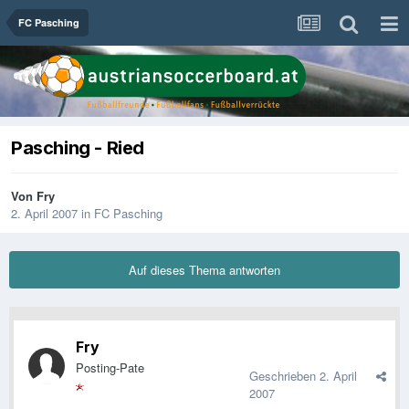
FC Pasching
Pasching - Ried
Von
Fry
2. April 2007
in
FC Pasching
Auf dieses Thema antworten
Fry
Posting-Pate
Geschrieben
2. April
2007