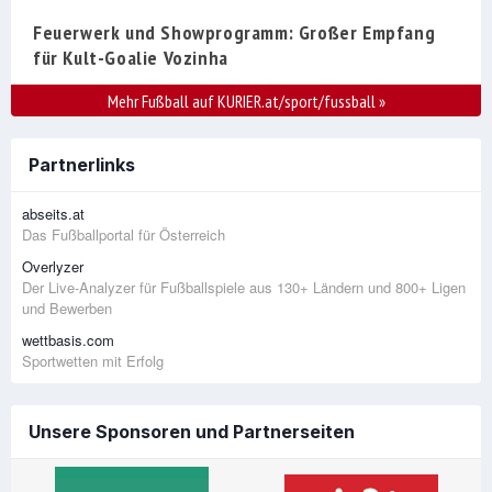
Feuerwerk und Showprogramm: Großer Empfang
für Kult-Goalie Vozinha
Mehr Fußball auf KURIER.at/sport/fussball
»
Partnerlinks
abseits.at
Das Fußballportal für Österreich
Overlyzer
Der Live-Analyzer für Fußballspiele aus 130+ Ländern und 800+ Ligen
und Bewerben
wettbasis.com
Sportwetten mit Erfolg
Unsere Sponsoren und Partnerseiten