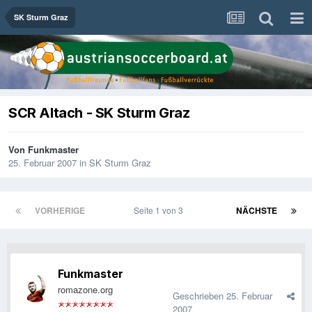
SK Sturm Graz
SCR Altach - SK Sturm Graz
Von
Funkmaster
25. Februar 2007
in
SK Sturm Graz
VORHERIGE
Seite 1 von 3
NÄCHSTE
Funkmaster
romazone.org
Geschrieben
25. Februar
2007