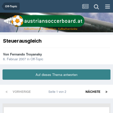
Off-Topic
Steuerausgleich
Von
Fernando Troyansky
6. Februar 2007
in
Off-Topic
Auf dieses Thema antworten
VORHERIGE
Seite 1 von 2
NÄCHSTE