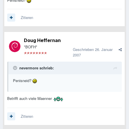
Penisneid?
Zitieren
Doug Heffernan
*BOFH*
Geschrieben
26. Januar
2007
nevermore schrieb:
Penisneid?
Betrifft auch viele Maenner
Zitieren