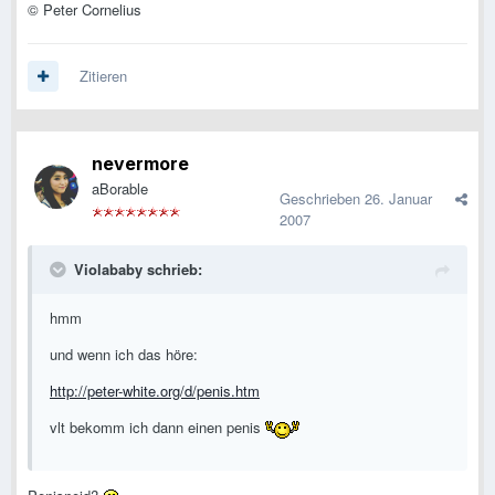
© Peter Cornelius
Zitieren
nevermore
aBorable
Geschrieben
26. Januar
2007
Violababy schrieb:
hmm
und wenn ich das höre:
http://peter-white.org/d/penis.htm
vlt bekomm ich dann einen penis