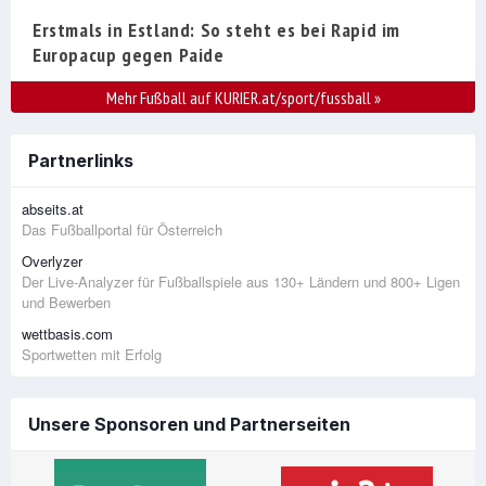
Erstmals in Estland: So steht es bei Rapid im
Europacup gegen Paide
Mehr Fußball auf KURIER.at/sport/fussball
»
Partnerlinks
abseits.at
Das Fußballportal für Österreich
Overlyzer
Der Live-Analyzer für Fußballspiele aus 130+ Ländern und 800+ Ligen
und Bewerben
wettbasis.com
Sportwetten mit Erfolg
Unsere Sponsoren und Partnerseiten