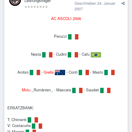
Leistungsträger
Geschrieben
24. Januar
2007
AC ASCOLI 2006
Peruzzi
Nesta
- Cudini
- Cafu
Ambro
-
Grella
- Conti
- Mesto
Mutu
_Rumänien_ - Mascara
- Saudati
ERSATZBANK:
T: Chimenti
V: Costacurta
V: Maggio