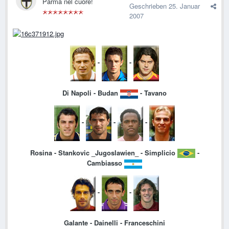
Parma nel cuore!
Geschrieben
25. Januar
2007
-
-
Di Napoli - Budan
- Tavano
-
-
-
Rosina - Stankovic _Jugoslawien_ - Simplicio
-
Cambiasso
-
-
Galante - Dainelli - Franceschini