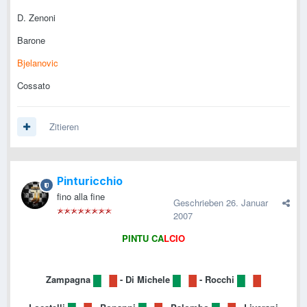
D. Zenoni
Barone
Bjelanovic
Cossato
Zitieren
Pinturicchio
fino alla fine
Geschrieben
26. Januar
2007
PINT
U CA
LCIO
Zampagna
- Di Michele
- Rocchi