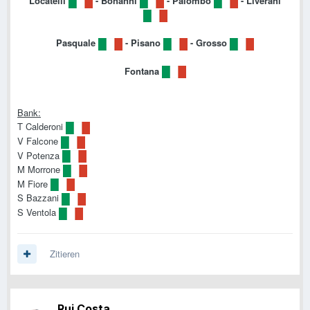
Locatelli
- Bonanni
- Palombo
- Liverani
Pasquale
- Pisano
- Grosso
Fontana
Bank:
T Calderoni
V Falcone
V Potenza
M Morrone
M Fiore
S Bazzani
S Ventola
Zitieren
Rui Costa