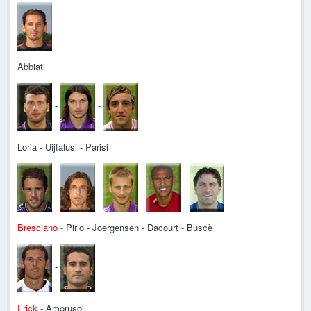
Abbiati
-
-
Loria - Uijfalusi - Parisi
-
-
-
-
Bresciano
- Pirlo - Joergensen - Dacourt - Buscè
-
Frick
- Amoruso