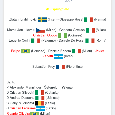
2007
AS Springfield
Zlatan Ibrahimovic
(Inter) - Giuseppe Rossi
(Parma)
Marek Jankulovski
(Milan) - Gennaro Gattuso
(Milan) -
Christian Obodo
(Udinese)
Eugenio Corini
(Palermo) - Daniele De Rossi
(Roma)
Felipe
(Udinese) - Daniele Bonera
(Milan) -
Javier
Zanetti
(Inter)
Sebastien Frey
(Fiorentina)
Bank:
P Alexander Manninger _Österreich_ (Siena)
D Cristian Silvestri
(Catania)
D Andrea Dossena
(Udinese)
C Gaby Mudingayi
(Lazio)
C
Cristian Ledesma
(Lazio)
Ricardo Oliveira
(Milan)