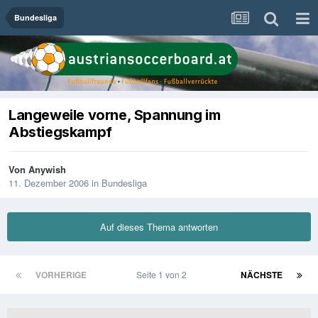
Bundesliga
Langeweile vorne, Spannung im
Abstiegskampf
Von
Anywish
11. Dezember 2006
in
Bundesliga
Auf dieses Thema antworten
VORHERIGE
Seite 1 von 2
NÄCHSTE