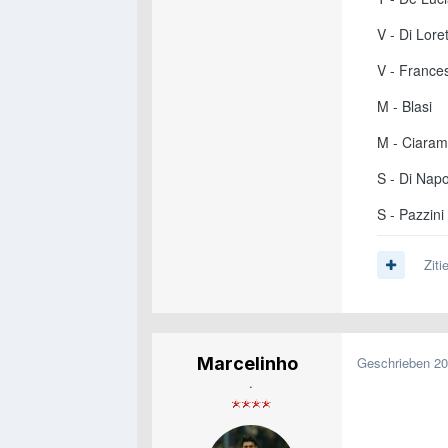
V - Di Lore
V - Frances
M - Blasi
M - Ciaram
S - Di Napo
S - Pazzini
Ziti
Marcelinho
Geschrieben
20
.