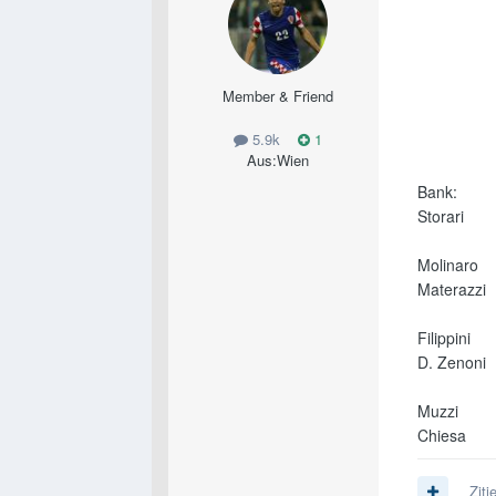
Member & Friend
5.9k
1
Aus:
Wien
Bank:
Storari
Molinaro
Materazzi
Filippini
D. Zenoni
Muzzi
Chiesa
Ziti