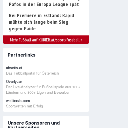
Pafos in der Europa League spät
Bei Premiere in Estland: Rapid
mühte sich lange beim Sieg
gegen Paide
Mehr Fußball auf KURIER.at/sport/fussball
»
Partnerlinks
abseits.at
Das Fußballportal für Österreich
Overlyzer
Der Live-Analyzer für Fußballspiele aus 130+
Ländern und 800+ Ligen und Bewerben
wettbasis.com
Sportwetten mit Erfolg
Unsere Sponsoren und
Partnerseiten