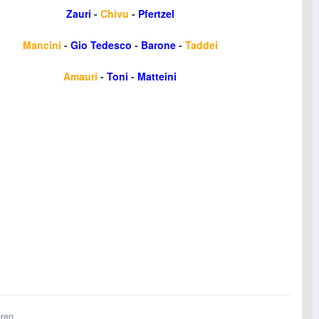
Zauri
-
Chivu
-
Pfertzel
Mancini
-
Gio Tedesco
-
Barone
-
Taddei
Amauri
-
Toni
-
Matteini
eren