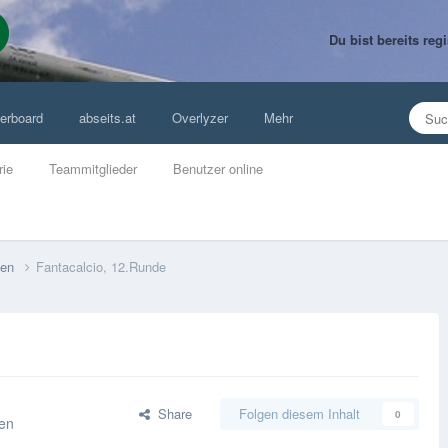
Du bist bereits re
erboard
abseits.at
Overlyzer
Mehr
rie
Teammitglieder
Benutzer online
lien
Fantacalcio, 12.Runde
Share
Folgen diesem Inhalt
0
ien