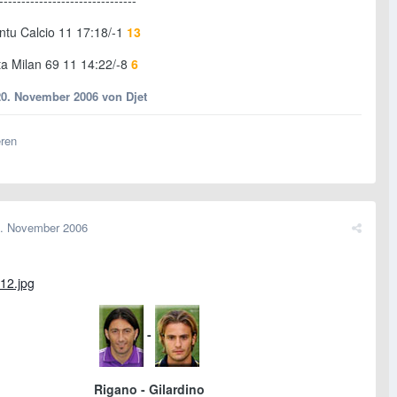
-------------------------------
intu Calcio 11 17:18/-1
13
ta Milan 69 11 14:22/-8
6
20. November 2006
von Djet
eren
. November 2006
-
Rigano - Gilardino