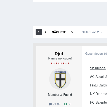
1
2
NÄCHSTE
Seite 1 von 2
Djet
Geschrieben
19
Parma nel cuore!
12.Runde
AC Ascoli 
Pintu Calci
NK Dinamo
Member & Friend
FC Salento
21.8k
56