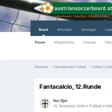
Board
Aktivitäten
Sonstiges
Lead
Forum
Mitgliederliste
Kalender
Gale
Startseite
Internationaler Fußball
Fußball in Ita
Fantacalcio, 12.Runde
Von
Djet
19. November 2006
in
Fußball in Ital