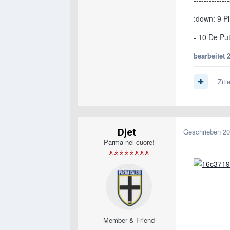
--------------
:down: 9 P
- 10 De Pu
bearbeitet
Ziti
Djet
Geschrieben
20
Parma nel cuore!
Member & Friend