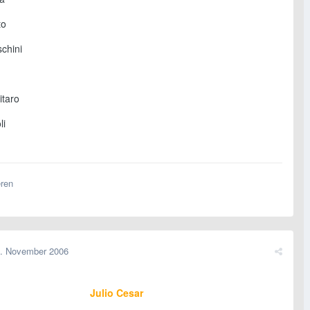
to
chini
itaro
li
eren
. November 2006
Julio Cesar