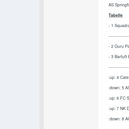
AS Springf
Tabelle
- 1 Squadr
--------------
- 2 Guru P
- 3 Barfuß
--------------
:up: 4 Cate
:down: 5 A
:up: 6 FC 
:up: 7 NK 
:down: 8 A