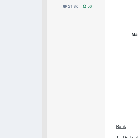
21.8k
56
Ma
Bank
T - De Luc