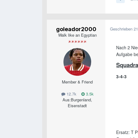
goleador2000
Geschrieben
21
Walk like an Egyptian
Nach 2 Nied
Aufgabe bei
Squadra
3-4-3
Member & Friend
12.7k
3.5k
Aus:
Burgenland,
Eisenstadt
Ersatz: T P