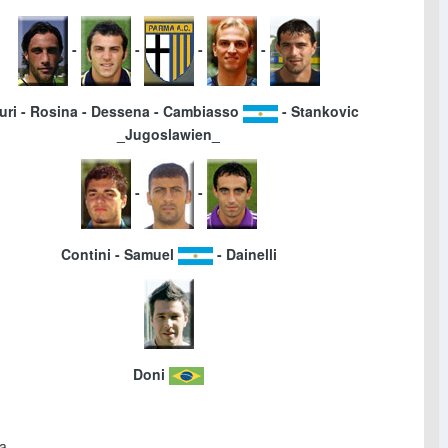
-
-
-
-
uri - Rosina - Dessena - Cambiasso
- Stankovic
_Jugoslawien_
-
-
Contini - Samuel
- Dainelli
Doni
ia