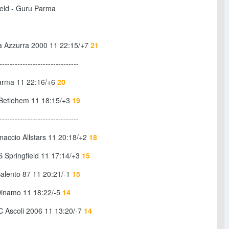
ield - Guru Parma
a Azzurra 2000 11 22:15/+7
21
-------------------------------
arma 11 22:16/+6
20
 Betlehem 11 18:15/+3
19
-------------------------------
naccio Allstars 11 20:18/+2
18
S Springfield 11 17:14/+3
15
Salento 87 11 20:21/-1
15
Dinamo 11 18:22/-5
14
C Ascoli 2006 11 13:20/-7
14