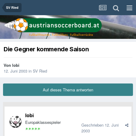
SV Ried
Die Gegner kommende Saison
Von
lobi
12. Juni 2003
in
SV Ried
Auf dieses Thema antworten
lobi
Europaklassespieler
Geschrieben
12. Juni
2003