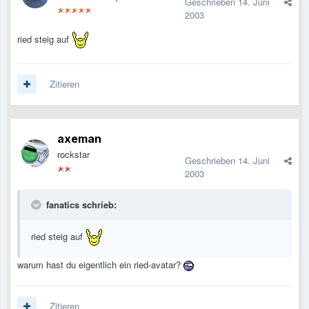
Geschrieben
14. Juni
2003
ried steig auf
Zitieren
axeman
rockstar
Geschrieben
14. Juni
2003
fanatics schrieb:
ried steig auf
warum hast du eigentlich ein ried-avatar?
Zitieren