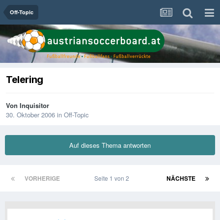
Off-Topic
Telering
Von
Inquisitor
30. Oktober 2006
in
Off-Topic
Auf dieses Thema antworten
VORHERIGE
Seite 1 von 2
NÄCHSTE