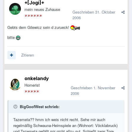
+[Jogi]+
mein neues Zuhause
Geschrieben
31. Oktober
2006
Gebts dem Gilewicz sein d zurueck!
bitte
Zitieren
onkelandy
Homerist
Geschrieben
1. November
2006
BigGoofWest schrieb:
Tazemeta?? hmm ich weis nicht recht. Sehe mir auch
regelmäßig Schwauna-Heimspiele an (Wohnort: Vöcklabruck)
und Tazemeta gefällt mir nicht allzu gut. Schießt zwar Tore