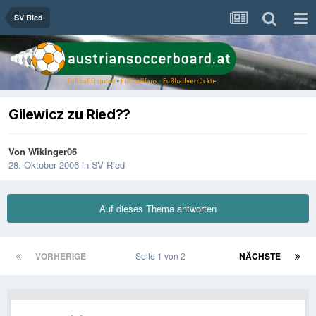
SV Ried
Gilewicz zu Ried??
Von
Wikinger06
28. Oktober 2006
in
SV Ried
Auf dieses Thema antworten
VORHERIGE
Seite 1 von 2
NÄCHSTE