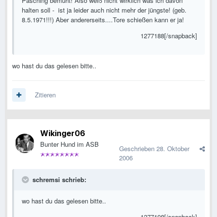
Pasching bemüht! Also weiß nicht wirklich was ich davon
halten soll - ist ja leider auch nicht mehr der jüngste! (geb.
8.5.1971!!!) Aber andererseits....Tore schießen kann er ja!
1277188[/snapback]
wo hast du das gelesen bitte..
Zitieren
Wikinger06
Bunter Hund im ASB
Geschrieben
28. Oktober
2006
schremsi schrieb:
wo hast du das gelesen bitte..
1277198[/snapback]