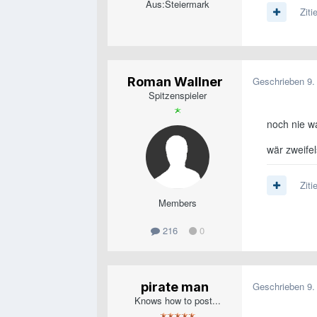
Aus:
Steiermark
Ziti
Roman Wallner
Geschrieben
9.
Spitzenspieler
noch nie w
wär zweifel
Ziti
Members
216
0
pirate man
Geschrieben
9.
Knows how to post...