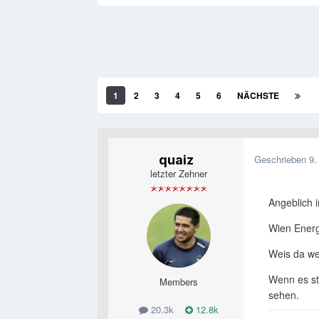
1
2
3
4
5
6
NÄCHSTE
quaiz
Geschrieben
9.
letzter Zehner
Angeblich 
Wien Energi
Weis da we
Wenn es sti
Members
sehen.
20.3k
12.8k