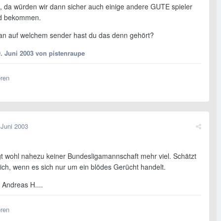
g, da würden wir dann sicher auch einige andere GUTE spieler
ld bekommen.
n auf welchem sender hast du das denn gehört?
9. Juni 2003
von pistenraupe
eren
 Juni 2003
ngt wohl nahezu keiner Bundesligamannschaft mehr viel. Schätzt
lich, wenn es sich nur um ein blödes Gerücht handelt.
Andreas H....
eren