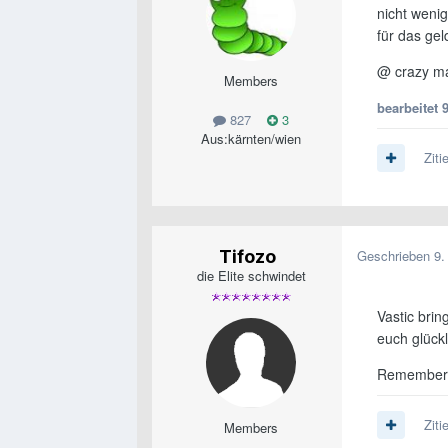
nicht weni
für das ge
@ crazy ma
Members
bearbeitet
827
3
Aus:
kärnten/wien
Ziti
Tifozo
Geschrieben
9.
die Elite schwindet
Vastic bri
euch glück
Remember 
Ziti
Members