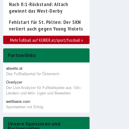
Nach 0:1-Rückstand: Altach
gewinnt das West-Derby
Fehlstart für St. Pölten: Der SKN
verliert auch gegen Young Violets
Mehr Fußball auf KURIER.at/sport/fussball
»
Partnerlinks
abseits.at
Das Fußballportal für Österreich
Overlyzer
Der Live-Analyzer für Fußballspiele aus 130+
Ländern und 800+ Ligen und Bewerben
wettbasis.com
Sportwetten mit Erfolg
Unsere Sponsoren und
Partnerseiten