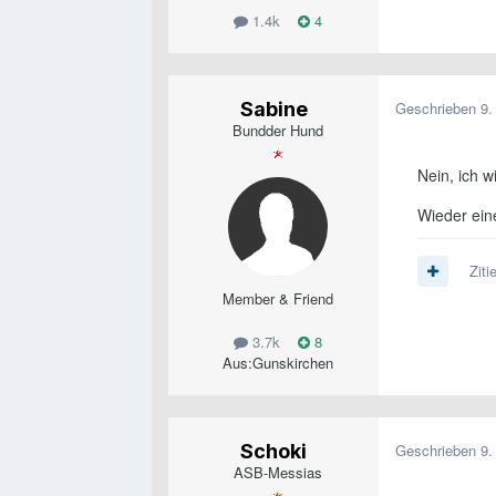
1.4k
4
Sabine
Geschrieben
9.
Bundder Hund
Nein, ich w
Wieder eine
Ziti
Member & Friend
3.7k
8
Aus:
Gunskirchen
Schoki
Geschrieben
9.
ASB-Messias