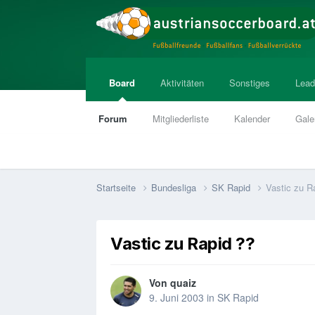
Board
Aktivitäten
Sonstiges
Lead
Forum
Mitgliederliste
Kalender
Gale
Startseite
Bundesliga
SK Rapid
Vastic zu R
Vastic zu Rapid ??
Von
quaiz
9. Juni 2003
in
SK Rapid