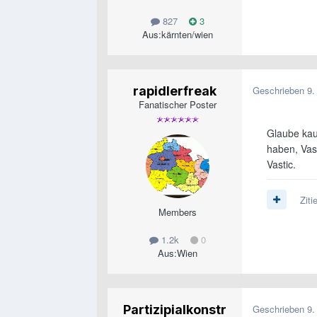
827
3
Aus:
kärnten/wien
rapidlerfreak
Geschrieben
9.
Fanatischer Poster
Glaube kau
haben, Vast
Vastic.
Ziti
Members
1.2k
0
Aus:
Wien
Partizipialkonstr
Geschrieben
9.