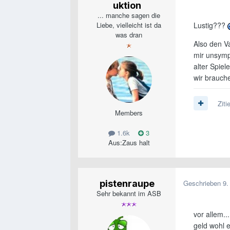
uktion
... manche sagen die
Liebe, vielleicht ist da
Lustig???
was dran
Also den Va
mir unsympa
alter Spiel
wir brauch
Ziti
Members
1.6k
3
Aus:
Zaus halt
pistenraupe
Geschrieben
9.
Sehr bekannt im ASB
vor allem..
geld wohl e