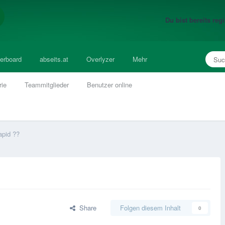
Du bist bereits re
erboard
abseits.at
Overlyzer
Mehr
rie
Teammitglieder
Benutzer online
apid ??
Share
Folgen diesem Inhalt
0