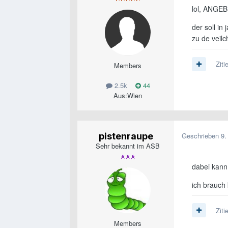
lol, ANGEB
der soll in
zu de veil
Ziti
Members
2.5k
44
Aus:
Wien
pistenraupe
Geschrieben
9.
Sehr bekannt im ASB
dabei kann
ich brauch 
Ziti
Members