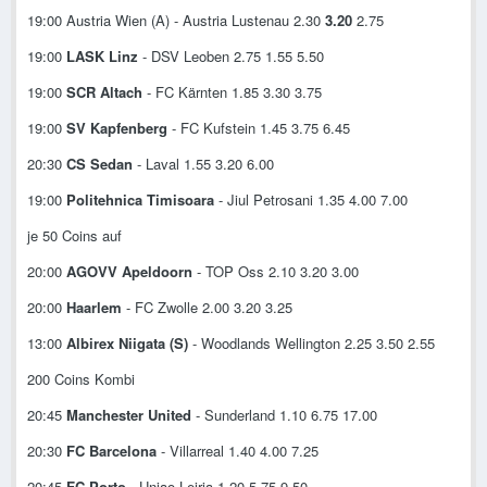
19:00 Austria Wien (A) - Austria Lustenau 2.30
3.20
2.75
19:00
LASK Linz
- DSV Leoben 2.75 1.55 5.50
19:00
SCR Altach
- FC Kärnten 1.85 3.30 3.75
19:00
SV Kapfenberg
- FC Kufstein 1.45 3.75 6.45
20:30
CS Sedan
- Laval 1.55 3.20 6.00
19:00
Politehnica Timisoara
- Jiul Petrosani 1.35 4.00 7.00
je 50 Coins auf
20:00
AGOVV Apeldoorn
- TOP Oss 2.10 3.20 3.00
20:00
Haarlem
- FC Zwolle 2.00 3.20 3.25
13:00
Albirex Niigata (S)
- Woodlands Wellington 2.25 3.50 2.55
200 Coins Kombi
20:45
Manchester United
- Sunderland 1.10 6.75 17.00
20:30
FC Barcelona
- Villarreal 1.40 4.00 7.25
20:45
FC Porto
- Uniao Leiria 1.20 5.75 9.50