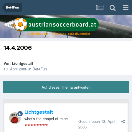
Bet4Fun
14.4.2006
Von
Lichtgestalt
13. April 2006
in
Bet4Fun
Auf dieses Thema antworten
Lichtgestalt
what's the chapel of mine
Geschrieben
13. April
2006