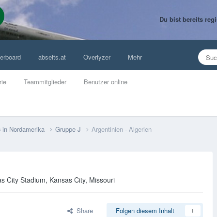
Du bist bereits re
erboard
abseits.at
Overlyzer
Mehr
rie
Teammitglieder
Benutzer online
6 in Nordamerika
Gruppe J
Argentinien - Algerien
as City Stadium, Kansas City, Missouri
Share
Folgen diesem Inhalt
1