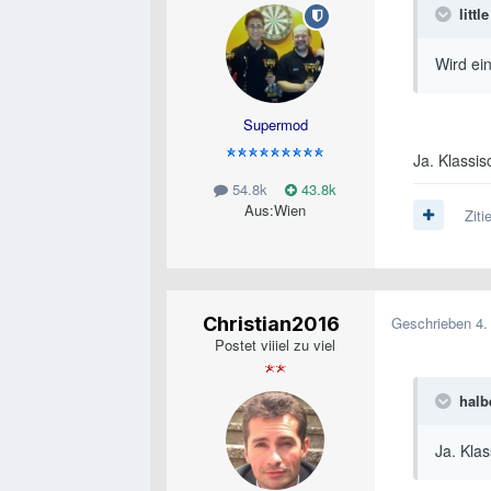
litt
Wird ein
Supermod
Ja. Klassis
54.8k
43.8k
Aus:
Wien
Ziti
Christian2016
Geschrieben
4.
Postet viiiel zu viel
halb
Ja. Klas