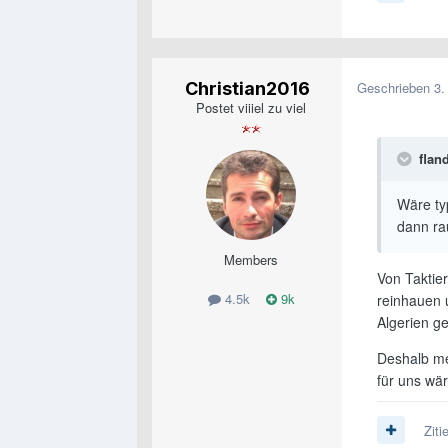
Christian2016
Geschrieben
3.
Postet viiiel zu viel
flan
Wäre ty
dann ra
Members
Von Taktier
4.5k
9k
reinhauen u
Algerien g
Deshalb me
für uns wär
Ziti