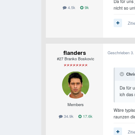
Da für uns 
4.5k
9k
nicht so un
Ziti
flanders
Geschrieben
3.
#27 Branko Boskovic
Chri
Da für u
ich das 
Members
Wäre typis
34.9k
17.6k
raunzen die
Ziti