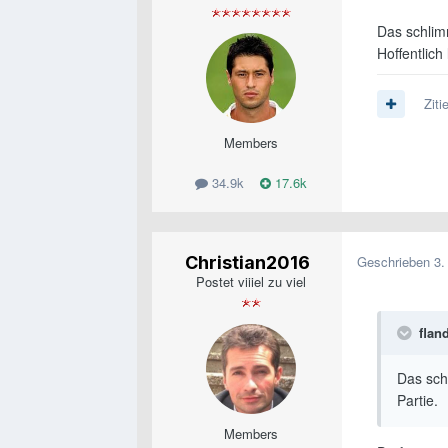
Das schlim
Hoffentlich
Ziti
Members
34.9k
17.6k
Christian2016
Geschrieben
3.
Postet viiiel zu viel
flan
Das sch
Partie.
Members