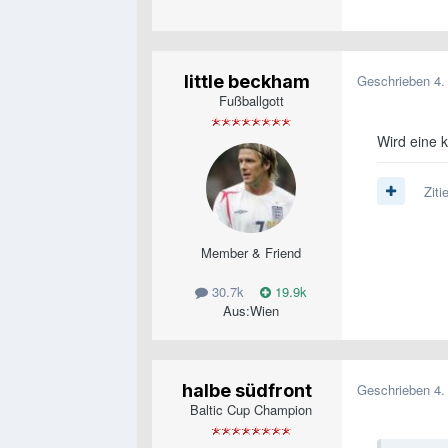
little beckham
Geschrieben
4.
Fußballgott
Wird eine k
Ziti
Member & Friend
30.7k
19.9k
Aus:
Wien
halbe südfront
Geschrieben
4.
Baltic Cup Champion