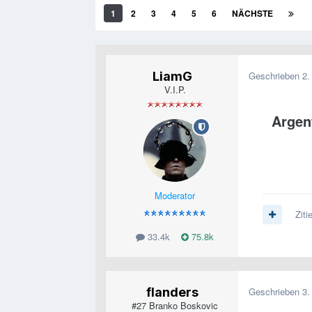
1
2
3
4
5
6
NÄCHSTE
LiamG
Geschrieben
2.
V.I.P.
Argent
Moderator
Ziti
33.4k
75.8k
flanders
Geschrieben
3.
#27 Branko Boskovic