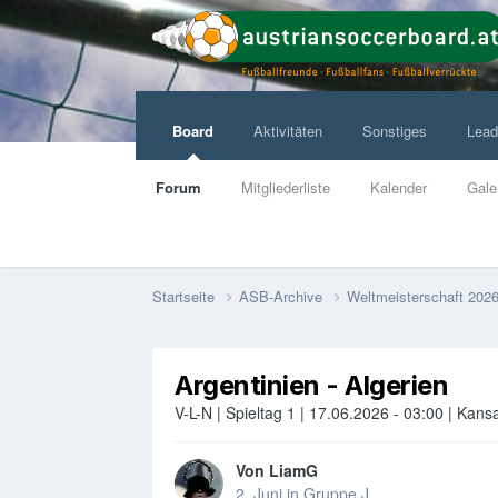
Board
Aktivitäten
Sonstiges
Lead
Forum
Mitgliederliste
Kalender
Gale
Startseite
ASB-Archive
Weltmeisterschaft 202
Argentinien - Algerien
V-L-N | Spieltag 1 | 17.06.2026 - 03:00 | Kans
Von
LiamG
2. Juni
in
Gruppe J