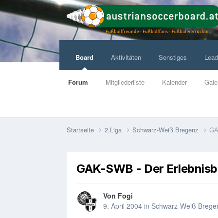
Board
Aktivitäten
Sonstiges
Lead
Forum
Mitgliederliste
Kalender
Gale
Startseite
2.Liga
Schwarz-Weiß Bregenz
GA
GAK-SWB - Der Erlebnisb
Von
Fogi
9. April 2004
in
Schwarz-Weiß Brege