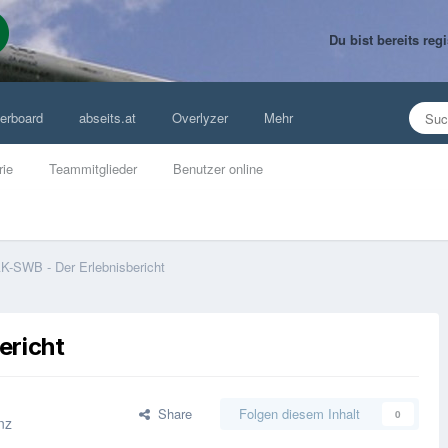
Du bist bereits re
erboard
abseits.at
Overlyzer
Mehr
rie
Teammitglieder
Benutzer online
K-SWB - Der Erlebnisbericht
ericht
Share
Folgen diesem Inhalt
0
nz