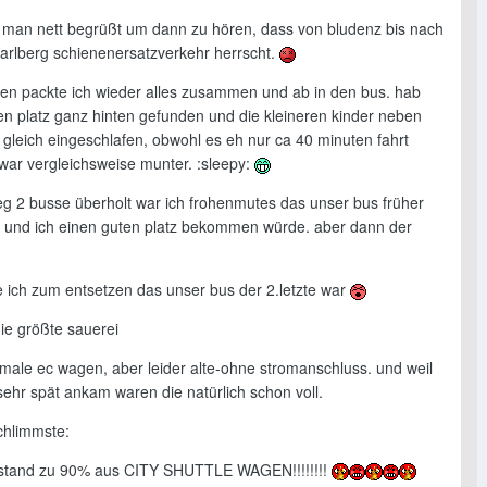
d man nett begrüßt um dann zu hören, dass von bludenz bis nach
arlberg schienenersatzverkehr herrscht.
en packte ich wieder alles zusammen und ab in den bus. hab
nen platz ganz hinten gefunden und die kleineren kinder neben
 gleich eingeschlafen, obwohl es eh nur ca 40 minuten fahrt
 war vergleichsweise munter. :sleepy:
g 2 busse überholt war ich frohenmutes das unser bus früher
nd ich einen guten platz bekommen würde. aber dann der
e ich zum entsetzen das unser bus der 2.letzte war
ie größte sauerei
rmale ec wagen, aber leider alte-ohne stromanschluss. und weil
sehr spät ankam waren die natürlich schon voll.
chlimmste:
stand zu 90% aus CITY SHUTTLE WAGEN!!!!!!!!