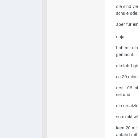
die sind v
schule oder
aber für e
naja
hab mir ein
gemacht.
die fahrt 
ca 20 minut
erst 10!! 
sei und
die ersatzl
so exakt wi
kam 20 min
anfahrt mi