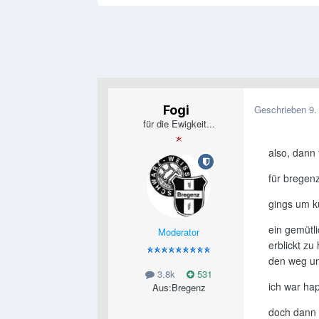
Fogi
Geschrieben
9.
für die Ewigkeit...
also, dann
für bregen
gings um ku
ein gemütl
Moderator
erblickt z
den weg un
3.8k
531
ich war ha
Aus:
Bregenz
doch dann 