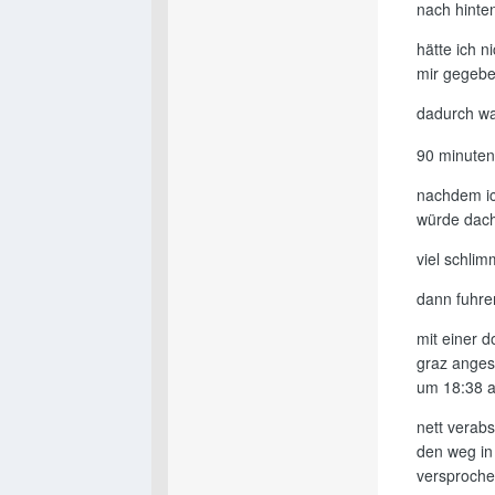
nach hinte
hätte ich 
mir gegebe
dadurch wa
90 minuten
nachdem ic
würde dach
viel schli
dann fuhren
mit einer d
graz anges
um 18:38 
nett verab
den weg in 
versproche