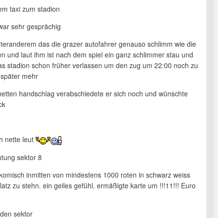
em taxi zum stadion
 war sehr gesprächig
nteranderem das die grazer autofahrer genauso schlimm wie die
en und laut ihm ist nach dem spiel ein ganz schlimmer stau und
 das stadion schon früher verlassen um den zug um 22:00 noch zu
 später mehr
netten handschlag verabschiedete er sich noch und wünschte
ck
h nette leut
htung sektor 8
komisch inmitten von mindestens 1000 roten in schwarz weiss
atz zu stehn. ein geiles gefühl. ermäßigte karte um !!!11!!! Euro
 den sektor