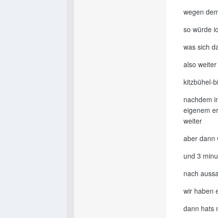
wegen dem s
so würde i
was sich d
also weiter
kitzbühel-
nachdem in
eigenem er
weiter
aber dann 
und 3 minu
nach aussa
wir haben 
dann hats 