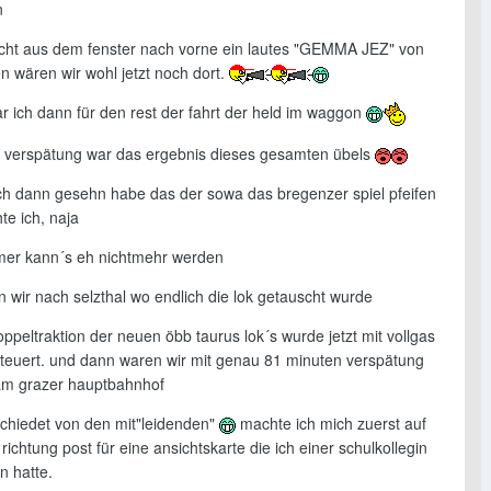
n
nicht aus dem fenster nach vorne ein lautes "GEMMA JEZ" von
n wären wir wohl jetzt noch dort.
r ich dann für den rest der fahrt der held im waggon
 verspätung war das ergebnis dieses gesamten übels
h dann gesehn habe das der sowa das bregenzer spiel pfeifen
te ich, naja
mmer kann´s eh nichtmehr werden
 wir nach selzthal wo endlich die lok getauscht wurde
oppeltraktion der neuen öbb taurus lok´s wurde jetzt mit vollgas
teuert. und dann waren wir mit genau 81 minuten verspätung
am grazer hauptbahnhof
schiedet von den mit"leidenden"
machte ich mich zuerst auf
richtung post für eine ansichtskarte die ich einer schulkollegin
n hatte.