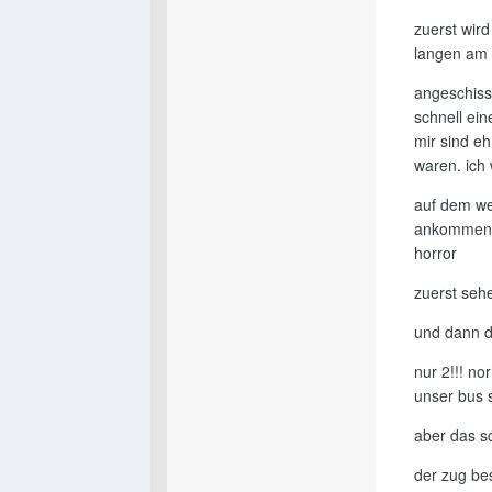
zuerst wir
langen am 
angeschiss
schnell ei
mir sind eh
waren. ich
auf dem we
ankommen u
horror
zuerst seh
und dann d
nur 2!!! no
unser bus 
aber das s
der zug be