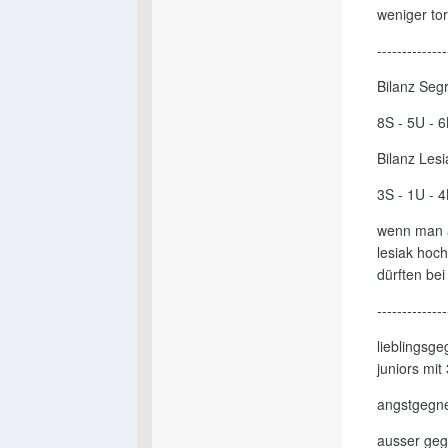
weniger to
--------------
Bilanz Segr
8S - 5U - 
Bilanz Lesi
3S - 1U - 
wenn man a
lesiak hoch
dürften bei 
--------------
lieblingsge
juniors mit
angstgegner
ausser geg