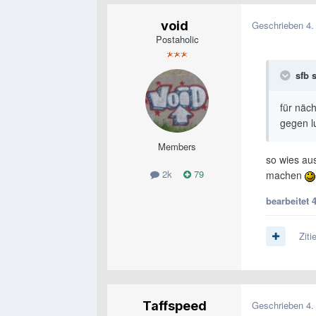
void
Geschrieben
4.
Postaholic
sfb s
für näch
gegen l
Members
so wies au
2k
79
machen
bearbeitet
4
Ziti
Taffspeed
Geschrieben
4.