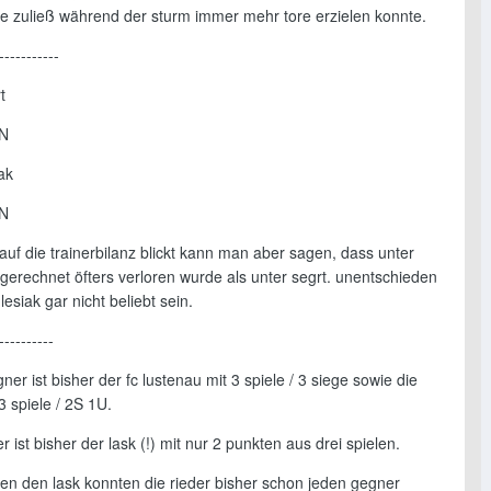
re zuließ während der sturm immer mehr tore erzielen konnte.
-----------
t
6N
ak
4N
uf die trainerbilanz blickt kann man aber sagen, dass unter
gerechnet öfters verloren wurde als unter segrt. unentschieden
lesiak gar nicht beliebt sein.
----------
gner ist bisher der fc lustenau mit 3 spiele / 3 siege sowie die
 3 spiele / 2S 1U.
 ist bisher der lask (!) mit nur 2 punkten aus drei spielen.
en den lask konnten die rieder bisher schon jeden gegner