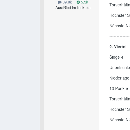
39.8k
5.3k
Torverhält
Aus:
Ried im Innkreis
Höchster S
Nöchste Ni
--------------
2. Viertel
Siege 4
Unentschi
Niederlage
13 Punkte
Torverhält
Höchster S
Nöchste Ni