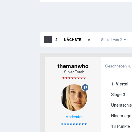
1
2
NÄCHSTE
Seite 1 von 2
themanwho
Geschrieben
4.
Silver Torah
1. Viertel
Siege 3
Unentschi
Niederlage
Moderator
13 Punkte