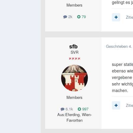
gelingt es
Members
2k
79
Ziti
sfb
Geschrieben
4.
SVR
super stati
ebenso wie
vergebene 
sehr wichti
machen.
Members
Ziti
6.1k
997
Aus:
Eferding, Wien-
Favoriten