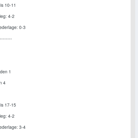
nis 10-11
ieg: 4-2
ederlage: 0-3
--------
eden 1
n 4
nis 17-15
ieg: 4-2
ederlage: 3-4