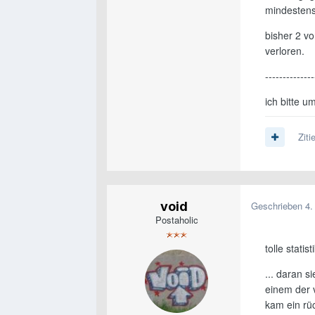
mindestens
bisher 2 v
verloren.
--------------
ich bitte 
Ziti
void
Geschrieben
4.
Postaholic
tolle statisti
... daran s
einem der v
kam ein rüc