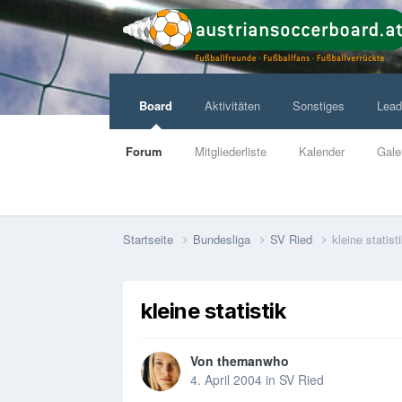
Board
Aktivitäten
Sonstiges
Lead
Forum
Mitgliederliste
Kalender
Gale
Startseite
Bundesliga
SV Ried
kleine statist
kleine statistik
Von
themanwho
4. April 2004
in
SV Ried