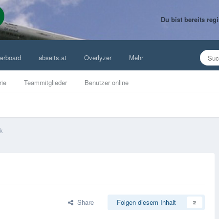
Du bist bereits re
erboard
abseits.at
Overlyzer
Mehr
rie
Teammitglieder
Benutzer online
ik
Share
Folgen diesem Inhalt
2