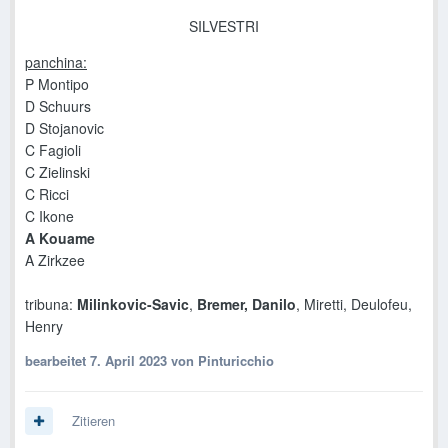
SILVESTRI
panchina:
P Montipo
D Schuurs
D Stojanovic
C Fagioli
C Zielinski
C Ricci
C Ikone
A Kouame
A Zirkzee
tribuna:
Milinkovic-Savic
,
Bremer, Danilo
, Miretti, Deulofeu,
Henry
bearbeitet
7. April 2023
von Pinturicchio
Zitieren