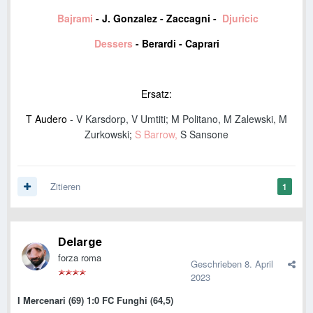
Bajrami
- J. Gonzalez -
Zaccagni -
Djuricic
Dessers
- Berardi - Caprari
Ersatz:
T Audero
- V Karsdorp, V Umtiti; M Politano, M Zalewski,
M
Zurkowski
;
S Barrow,
S Sansone
Zitieren
1
Delarge
forza roma
Geschrieben
8. April
2023
I Mercenari (69) 1:0 FC Funghi (64,5)