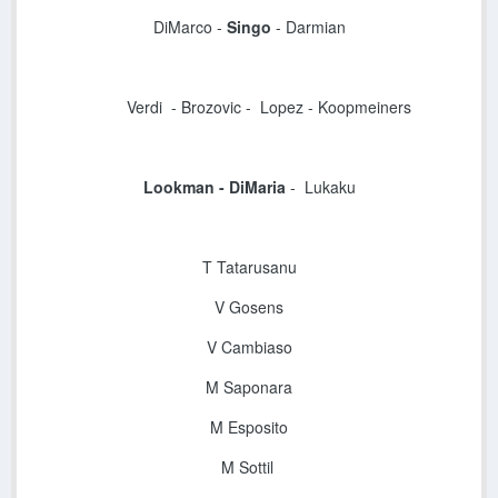
DiMarco -
Singo
- Darmian
Verdi
- Brozovic - Lopez
- Koopmeiners
Lookman
-
DiMaria
-
Lukaku
T Tatarusanu
V Gosens
V Cambiaso
M Saponara
M Esposito
M Sottil