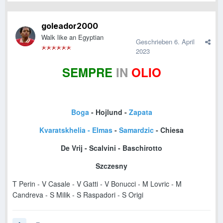
goleador2000
Walk like an Egyptian
Geschrieben
6. April
2023
SEMPRE
IN
OLIO
Boga
- Hojlund -
Zapata
Kvaratskhelia - Elmas
-
Samardzic
- Chiesa
De Vrij - Scalvini - Baschirotto
Szczesny
T Perin - V Casale - V Gatti - V Bonucci - M Lovric - M
Candreva -
S Milik -
S
Raspadori - S Origi