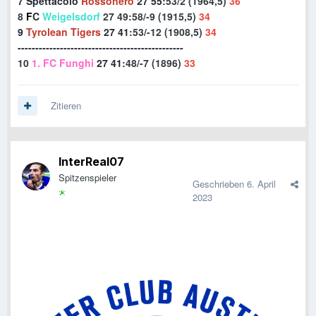
7 Spettacolo
Rossonero
27
55
:53/2 (1964,5)
36
8
F
C
Weigelsdorf
27
49
:58/-9 (1915,5)
34
9
Tyrolean Tigers
27
41
:53/-12 (1908,5)
34
-----------------------------------------------
10
1. FC Funghi
27
41
:48/-7 (1896)
33
Zitieren
InterReal07
Spitzenspieler
Geschrieben
6. April
2023