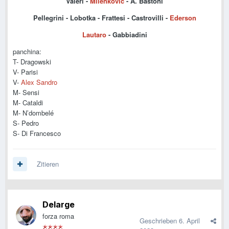
Valeri -
Milenkovic
- A. Bastoni
Pellegrini - Lobotka - Frattesi - Castrovilli -
Ederson
Lautaro
- Gabbiadini
panchina:
T- Dragowski
V- Parisi
V-
Alex Sandro
M- Sensi
M- Cataldi
M- N’dombelé
S- Pedro
S- Di Francesco
Zitieren
Delarge
forza roma
Geschrieben
6. April