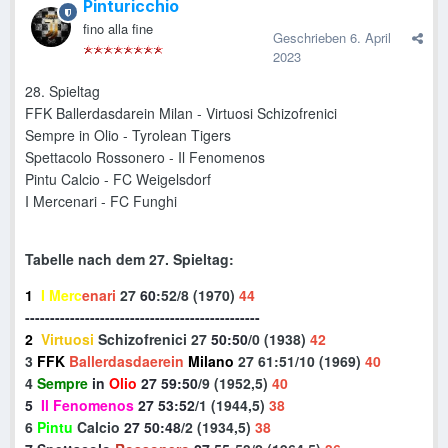
Pinturicchio
fino alla fine
Geschrieben
6. April
2023
28. Spieltag
FFK Ballerdasdarein Milan - Virtuosi Schizofrenici
Sempre in Olio - Tyrolean Tigers
Spettacolo Rossonero - Il Fenomenos
Pintu Calcio - FC Weigelsdorf
I Mercenari - FC Funghi
Tabelle nach dem 27. Spieltag:
1
I Merc
enari
27
60
:52/8 (1970)
44
-----------------------------------------------
2
Virtuosi
Schizofrenici 27
50:50
/0 (1938)
42
3
FFK
Ballerdasdaerein
Milano
27
61
:51/10 (1969)
40
4
Sempre
in
Olio
27
59
:50
/9 (1952,5)
40
5
Il Fenomenos
27
53:52
/1 (1944,5)
38
6
Pintu
Calcio
27 50:48
/2 (1934,5)
38