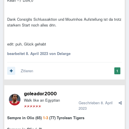
Kean --> DS4,0
Dank Consiglis Schlussaktion und Mourinhos Aufstellung ist da trotz
starkem Start noch alles drin.
edit: puh, Glück gehabt
bearbeitet
8. April 2023
von Delarge
Zitieren
1
goleador2000
Walk like an Egyptian
Geschrieben
8. April
2023
Sempre in Olio (65)
1-3
(77) Tyrolean Tigers