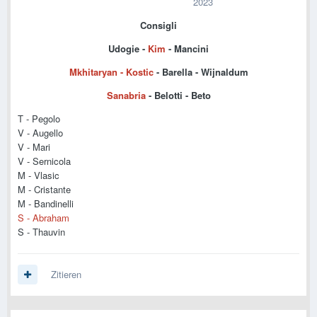
2023
Consigli
Udogie -
Kim
- Mancini
Mkhitaryan - Kostic
- Barella - Wijnaldum
Sanabria
- Belotti - Beto
T - Pegolo
V - Augello
V - Mari
V - Sernicola
M - Vlasic
M - Cristante
M - Bandinelli
S - Abraham
S - Thauvin
Zitieren