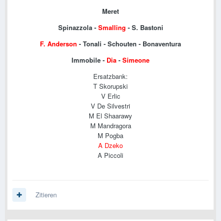
Meret
Spinazzola -
Smalling
- S. Bastoni
F. Anderson
- Tonali - Schouten - Bonaventura
Immobile -
Dia
-
Simeone
Ersatzbank:
T Skorupski
V Erlic
V De Silvestri
M El Shaarawy
M Mandragora
M Pogba
A
Dzeko
A Piccoli
Zitieren