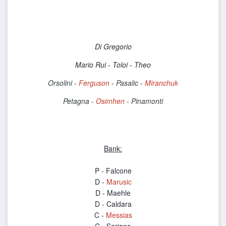
Di Gregorio
Mario Rui - Toloi - Theo
Orsolini -
Ferguson
-
Pasalic
-
Miranchuk
Petagna
-
Osimhen
- Pinamonti
Bank:
P - Falcone
D -
Marusic
D - Maehle
D - Caldara
C -
Messias
C -
Soriano